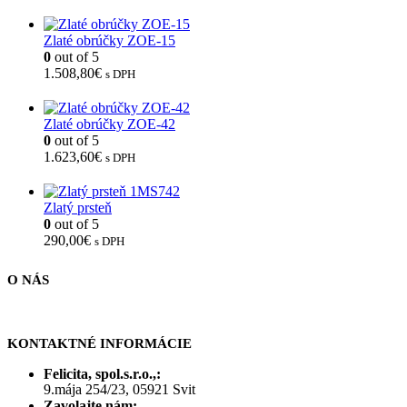
Zlaté obrúčky ZOE-15
0
out of 5
1.508,80
€
s DPH
Zlaté obrúčky ZOE-42
0
out of 5
1.623,60
€
s DPH
Zlatý prsteň
0
out of 5
290,00
€
s DPH
O NÁS
KONTAKTNÉ INFORMÁCIE
Felicita, spol.s.r.o.,:
9.mája 254/23, 05921 Svit
Zavolajte nám: