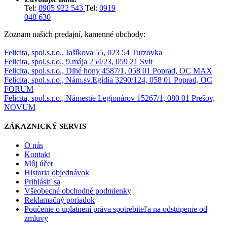
Tel:
0905 922 543
Tel:
0919
048 630
Zoznam našich predajní, kamenné obchody:
Felicita, spol.s.r.o., Jašíkova 55, 023 54 Turzovka
Felicita, spol.s.r.o., 9.mája 254/23, 059 21 Svit
Felicita, spol.s.r.o., Dlhé hony 4587/1, 058 01 Poprad, OC MAX
Felicita, spol.s.r.o., Nám.sv.Egídia 3290/124, 058 01 Poprad, OC
FORUM
Felicita, spol.s.r.o., Námestie Legionárov 15267/1, 080 01 Prešov,
NOVUM
ZÁKAZNICKÝ SERVIS
O nás
Kontakt
Môj účet
Historia objednávok
Prihlásiť sa
Všeobecné obchodné podmienky
Reklamačný poriadok
Poučenie o uplatnení práva spotrebiteľa na odstúpenie od
zmluvy