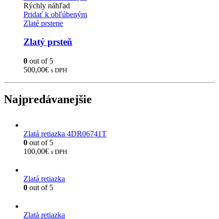
Rýchly náhľad
Pridať k obľúbeným
Zlaté prstene
Zlatý prsteň
0
out of 5
500,00
€
s DPH
Najpredávanejšie
Zlatá retiazka 4DR06741T
0
out of 5
100,00
€
s DPH
Zlatá retiazka
0
out of 5
Zlatá retiazka