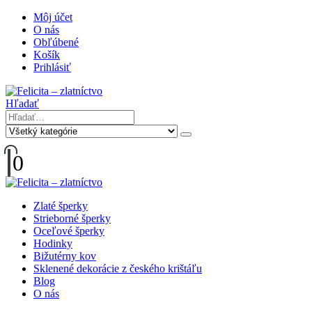
Môj účet
O nás
Obľúbené
Košík
Prihlásiť
Hľadať
0
Zlaté šperky
Strieborné šperky
Oceľové šperky
Hodinky
Bižutérny kov
Sklenené dekorácie z českého krištáľu
Blog
O nás