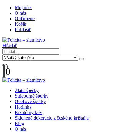
Môj účet
O nás
Obľúbené
Košík
Prihlásiť
Hľadať
0
Zlaté šperky
Strieborné šperky
Oceľové šperky
Hodinky
Bižutérny kov
Sklenené dekorácie z českého krištáľu
Blog
O nás