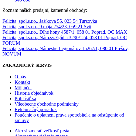
Zoznam našich predajní, kamenné obchody:
Felicita, spol.s.r.o., Jašíkova 55, 023 54 Turzovka
Felicita, spol.s.r.o., 9.mája 254/23, 059 21 Svit
Felicita, spol.s.r.o., Dlhé hony 4587/1, 058 01 Poprad, OC MAX
Felicita, spol.s.r.o., Nám.sv.Egídia 3290/124, 058 01 Poprad, OC
FORUM
Felicita, spol.s.r.o., Námestie Legionárov 15267/1, 080 01 Prešov,
NOVUM
ZÁKAZNICKÝ SERVIS
O nás
Kontakt
Môj účet
Historia objednávok
Prihlásiť sa
Všeobecné obchodné podmienky
Reklamačný poriadok
Poučenie o uplatnení práva spotrebiteľa na odstúpenie od
zmluvy
Ako si zmerať veľkosť prsta