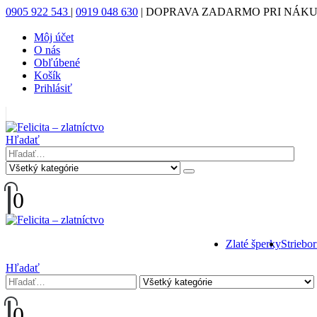
0905 922 543
|
0919 048 630
|
DOPRAVA ZADARMO PRI NÁKUP
Môj účet
O nás
Obľúbené
Košík
Prihlásiť
|
Hľadať
0
Zlaté šperky
Striebo
Hľadať
0