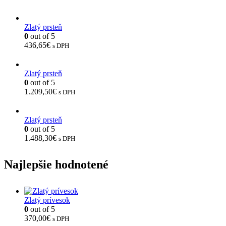
Zlatý prsteň
0
out of 5
436,65
€
s DPH
Zlatý prsteň
0
out of 5
1.209,50
€
s DPH
Zlatý prsteň
0
out of 5
1.488,30
€
s DPH
Najlepšie hodnotené
Zlatý prívesok
0
out of 5
370,00
€
s DPH