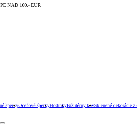
|
E NAD 100,- EUR
rné šperky
Oceľové šperky
Hodinky
Bižutérny kov
Sklenené dekorácie z 