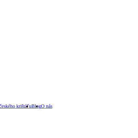
českého krištáľu
Blog
O nás