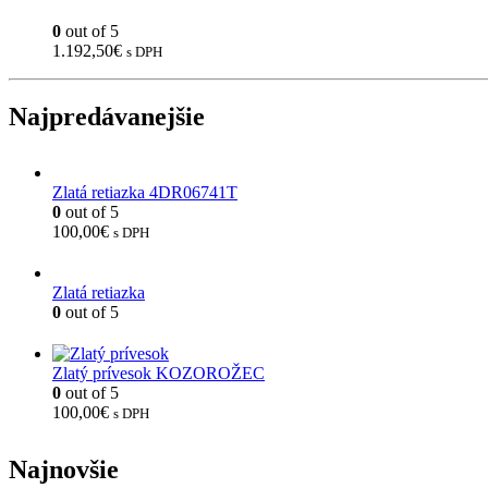
0
out of 5
1.192,50
€
s DPH
Najpredávanejšie
Zlatá retiazka 4DR06741T
0
out of 5
100,00
€
s DPH
Zlatá retiazka
0
out of 5
Zlatý prívesok KOZOROŽEC
0
out of 5
100,00
€
s DPH
Najnovšie