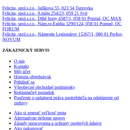
Felicita, spol.s.r.o., Jašíkova 55, 023 54 Turzovka
Felicita, spol.s.r.o., 9.mája 254/23, 059 21 Svit
Felicita, spol.s.r.o., Dlhé hony 4587/1, 058 01 Poprad, OC MAX
Felicita, spol.s.r.o., Nám.sv.Egídia 3290/124, 058 01 Poprad, OC
FORUM
Felicita, spol.s.r.o., Námestie Legionárov 15267/1, 080 01 Prešov,
NOVUM
ZÁKAZNICKÝ SERVIS
O nás
Kontakt
Môj účet
Historia objednávok
Prihlásiť sa
Všeobecné obchodné podmienky
Reklamačný poriadok
Poučenie o uplatnení práva spotrebiteľa na odstúpenie od
zmluvy
Ako si zmerať veľkosť prsta
Alternatívne riešenie sporov
Zásady spracovania a ochrany osobných údajov
Ako nakupovať