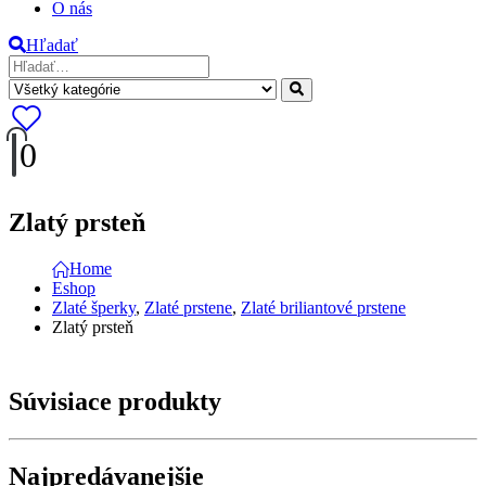
O nás
Hľadať
0
Zlatý prsteň
Home
Eshop
Zlaté šperky
,
Zlaté prstene
,
Zlaté briliantové prstene
Zlatý prsteň
Súvisiace produkty
Najpredávanejšie