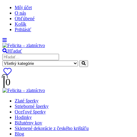
Môj účet
O nás
Obľúbené
Košík
Prihlásiť
Hľadať
0
Zlaté šperky
Strieborné šperky
Oceľové šperky
Hodinky
Bižutérny kov
Sklenené dekorácie z českého krištáľu
Blog