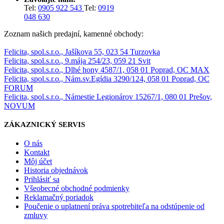
Tel:
0905 922 543
Tel:
0919
048 630
Zoznam našich predajní, kamenné obchody:
Felicita, spol.s.r.o., Jašíkova 55, 023 54 Turzovka
Felicita, spol.s.r.o., 9.mája 254/23, 059 21 Svit
Felicita, spol.s.r.o., Dlhé hony 4587/1, 058 01 Poprad, OC MAX
Felicita, spol.s.r.o., Nám.sv.Egídia 3290/124, 058 01 Poprad, OC
FORUM
Felicita, spol.s.r.o., Námestie Legionárov 15267/1, 080 01 Prešov,
NOVUM
ZÁKAZNICKÝ SERVIS
O nás
Kontakt
Môj účet
Historia objednávok
Prihlásiť sa
Všeobecné obchodné podmienky
Reklamačný poriadok
Poučenie o uplatnení práva spotrebiteľa na odstúpenie od
zmluvy