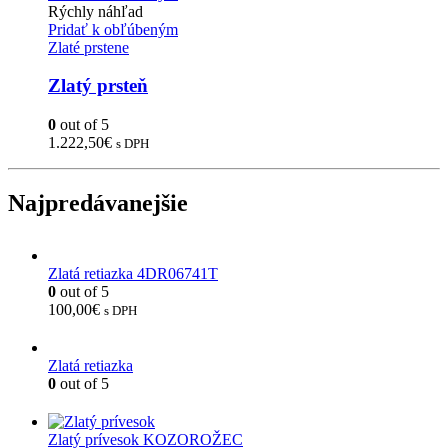
Rýchly náhľad
Pridať k obľúbeným
Zlaté prstene
Zlatý prsteň
0
out of 5
1.222,50
€
s DPH
Najpredávanejšie
Zlatá retiazka 4DR06741T
0
out of 5
100,00
€
s DPH
Zlatá retiazka
0
out of 5
Zlatý prívesok KOZOROŽEC