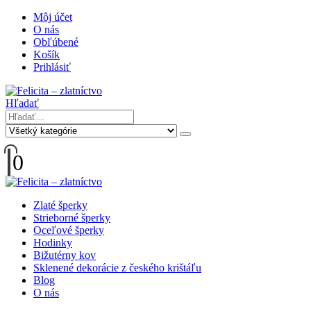
Môj účet
O nás
Obľúbené
Košík
Prihlásiť
Hľadať
0
Zlaté šperky
Strieborné šperky
Oceľové šperky
Hodinky
Bižutérny kov
Sklenené dekorácie z českého krištáľu
Blog
O nás