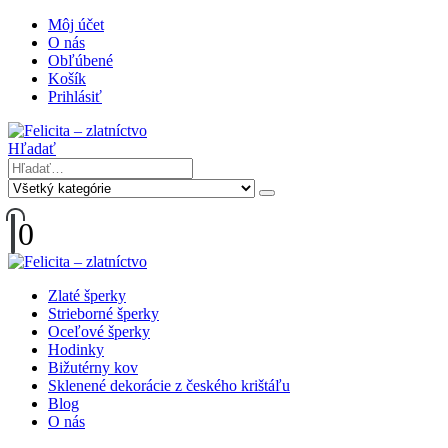
Môj účet
O nás
Obľúbené
Košík
Prihlásiť
Hľadať
0
Zlaté šperky
Strieborné šperky
Oceľové šperky
Hodinky
Bižutérny kov
Sklenené dekorácie z českého krištáľu
Blog
O nás