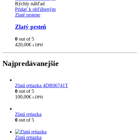
Rýchly náhľad
Pridať k obľúbeným
Zlaté prstene
Zlatý prsteň
0
out of 5
420,00
€
s DPH
Najpredávanejšie
Zlatá retiazka 4DR06741T
0
out of 5
100,00
€
s DPH
Zlatá retiazka
0
out of 5
Zlatá retiazka