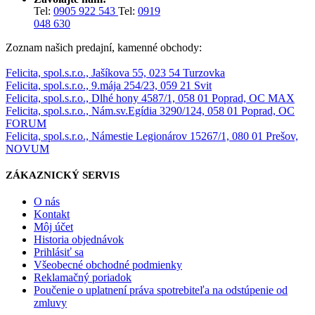
Tel:
0905 922 543
Tel:
0919
048 630
Zoznam našich predajní, kamenné obchody:
Felicita, spol.s.r.o., Jašíkova 55, 023 54 Turzovka
Felicita, spol.s.r.o., 9.mája 254/23, 059 21 Svit
Felicita, spol.s.r.o., Dlhé hony 4587/1, 058 01 Poprad, OC MAX
Felicita, spol.s.r.o., Nám.sv.Egídia 3290/124, 058 01 Poprad, OC
FORUM
Felicita, spol.s.r.o., Námestie Legionárov 15267/1, 080 01 Prešov,
NOVUM
ZÁKAZNICKÝ SERVIS
O nás
Kontakt
Môj účet
Historia objednávok
Prihlásiť sa
Všeobecné obchodné podmienky
Reklamačný poriadok
Poučenie o uplatnení práva spotrebiteľa na odstúpenie od
zmluvy