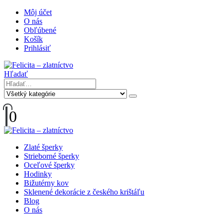
Môj účet
O nás
Obľúbené
Košík
Prihlásiť
Hľadať
0
Zlaté šperky
Strieborné šperky
Oceľové šperky
Hodinky
Bižutérny kov
Sklenené dekorácie z českého krištáľu
Blog
O nás