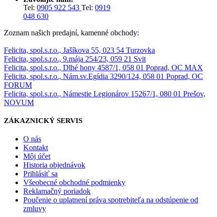
Tel:
0905 922 543
Tel:
0919
048 630
Zoznam našich predajní, kamenné obchody:
Felicita, spol.s.r.o., Jašíkova 55, 023 54 Turzovka
Felicita, spol.s.r.o., 9.mája 254/23, 059 21 Svit
Felicita, spol.s.r.o., Dlhé hony 4587/1, 058 01 Poprad, OC MAX
Felicita, spol.s.r.o., Nám.sv.Egídia 3290/124, 058 01 Poprad, OC
FORUM
Felicita, spol.s.r.o., Námestie Legionárov 15267/1, 080 01 Prešov,
NOVUM
ZÁKAZNICKÝ SERVIS
O nás
Kontakt
Môj účet
Historia objednávok
Prihlásiť sa
Všeobecné obchodné podmienky
Reklamačný poriadok
Poučenie o uplatnení práva spotrebiteľa na odstúpenie od
zmluvy