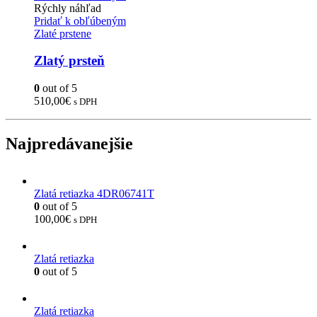
Rýchly náhľad
Pridať k obľúbeným
Zlaté prstene
Zlatý prsteň
0
out of 5
510,00
€
s DPH
Najpredávanejšie
Zlatá retiazka 4DR06741T
0
out of 5
100,00
€
s DPH
Zlatá retiazka
0
out of 5
Zlatá retiazka