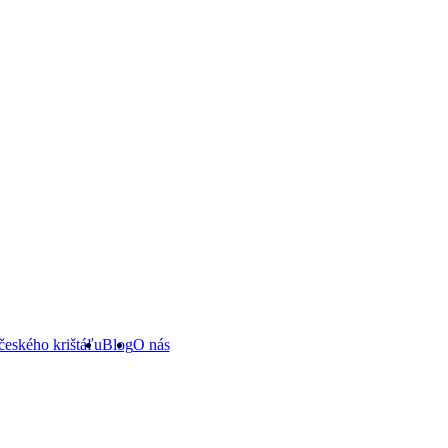
českého krištáľu
Blog
O nás