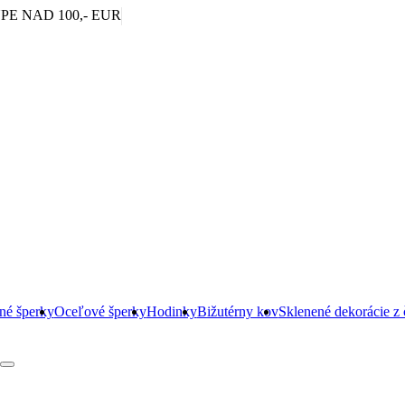
|
E NAD 100,- EUR
rné šperky
Oceľové šperky
Hodinky
Bižutérny kov
Sklenené dekorácie z 