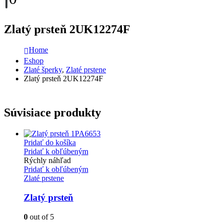
Zlatý prsteň 2UK12274F
Home
Eshop
Zlaté šperky
,
Zlaté prstene
Zlatý prsteň 2UK12274F
Súvisiace produkty
Pridať do košíka
Pridať k obľúbeným
Rýchly náhľad
Pridať k obľúbeným
Zlaté prstene
Zlatý prsteň
0
out of 5