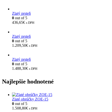
Zlatý prsteň
0
out of 5
436,65
€
s DPH
Zlatý prsteň
0
out of 5
1.209,50
€
s DPH
Zlatý prsteň
0
out of 5
1.488,30
€
s DPH
Najlepšie hodnotené
Zlaté obrúčky ZOE-15
0
out of 5
1.508,80
€
s DPH