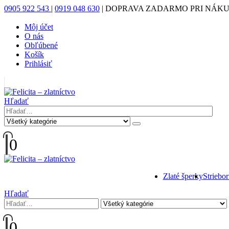
0905 922 543
|
0919 048 630
|
DOPRAVA ZADARMO PRI NÁKUP
Môj účet
O nás
Obľúbené
Košík
Prihlásiť
|
Hľadať
0
Zlaté šperky
Striebo
Hľadať
0