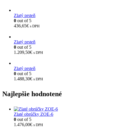
Zlatý prsteň
0
out of 5
436,65
€
s DPH
Zlatý prsteň
0
out of 5
1.209,50
€
s DPH
Zlatý prsteň
0
out of 5
1.488,30
€
s DPH
Najlepšie hodnotené
Zlaté obrúčky ZOE-6
0
out of 5
1.476,00
€
s DPH