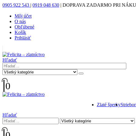
0905 922 543
|
0919 048 630
|
DOPRAVA ZADARMO PRI NÁKUP
Môj účet
O nás
Obľúbené
Košík
Prihlásiť
|
Hľadať
0
Zlaté šperky
Striebo
Hľadať
0