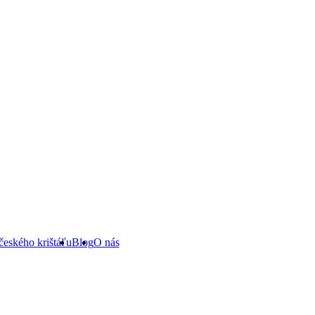
českého krištáľu
Blog
O nás