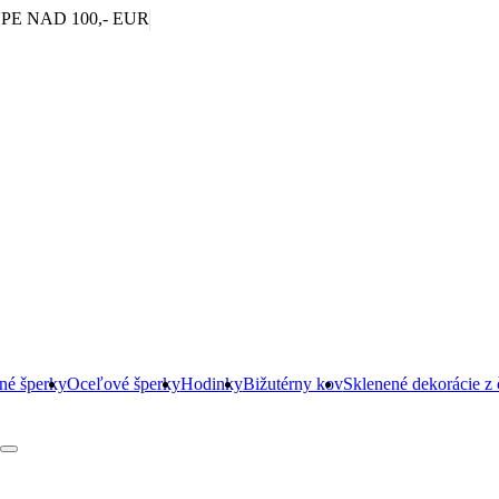
|
E NAD 100,- EUR
rné šperky
Oceľové šperky
Hodinky
Bižutérny kov
Sklenené dekorácie z 