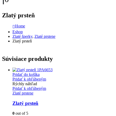
Zlatý prsteň
Home
Eshop
Zlaté šperky
,
Zlaté prstene
Zlatý prsteň
Súvisiace produkty
Pridať do košíka
Pridať k obľúbeným
Rýchly náhľad
Pridať k obľúbeným
Zlaté prstene
Zlatý prsteň
0
out of 5