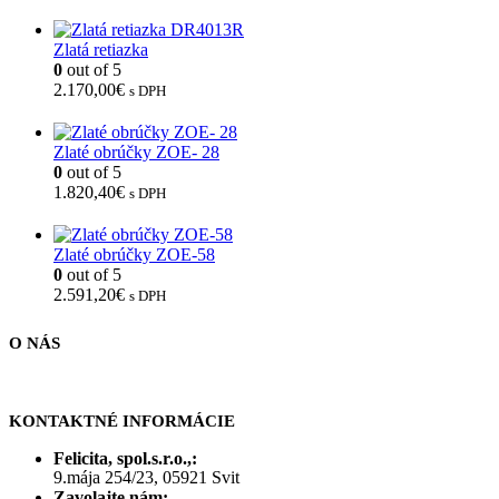
Zlatá retiazka
0
out of 5
2.170,00
€
s DPH
Zlaté obrúčky ZOE- 28
0
out of 5
1.820,40
€
s DPH
Zlaté obrúčky ZOE-58
0
out of 5
2.591,20
€
s DPH
O NÁS
KONTAKTNÉ INFORMÁCIE
Felicita, spol.s.r.o.,:
9.mája 254/23, 05921 Svit
Zavolajte nám: