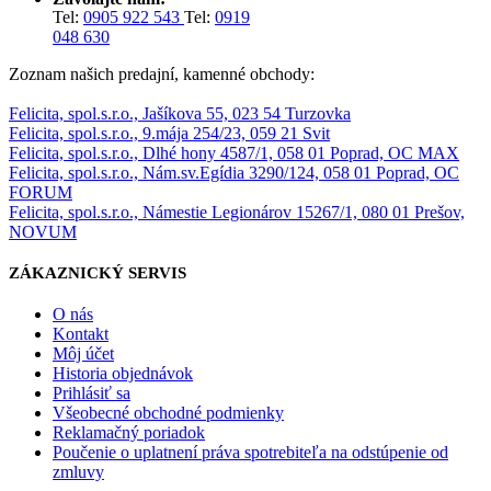
Tel:
0905 922 543
Tel:
0919
048 630
Zoznam našich predajní, kamenné obchody:
Felicita, spol.s.r.o., Jašíkova 55, 023 54 Turzovka
Felicita, spol.s.r.o., 9.mája 254/23, 059 21 Svit
Felicita, spol.s.r.o., Dlhé hony 4587/1, 058 01 Poprad, OC MAX
Felicita, spol.s.r.o., Nám.sv.Egídia 3290/124, 058 01 Poprad, OC
FORUM
Felicita, spol.s.r.o., Námestie Legionárov 15267/1, 080 01 Prešov,
NOVUM
ZÁKAZNICKÝ SERVIS
O nás
Kontakt
Môj účet
Historia objednávok
Prihlásiť sa
Všeobecné obchodné podmienky
Reklamačný poriadok
Poučenie o uplatnení práva spotrebiteľa na odstúpenie od
zmluvy