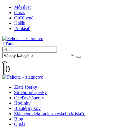
Môj účet
O nás
Obľúbené
Košík
Prihlásiť
Hľadať
0
Zlaté šperky
Strieborné šperky
Oceľové šperky
Hodinky
Bižutérny kov
Sklenené dekorácie z českého krištáľu
Blog
O nás