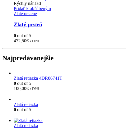
Rýchly náhľad
Pridať k obľúbeným
Zlaté prstene
Zlatý prsteň
0
out of 5
472,50
€
s DPH
Najpredávanejšie
Zlatá retiazka 4DR06741T
0
out of 5
100,00
€
s DPH
Zlatá retiazka
0
out of 5
Zlatá retiazka