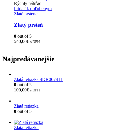
Rýchly náhľad
Pridať k obľúbeným
Zlaté prstene
Zlatý prsteň
0
out of 5
540,00
€
s DPH
Najpredávanejšie
Zlatá retiazka 4DR06741T
0
out of 5
100,00
€
s DPH
Zlatá retiazka
0
out of 5
Zlatá retiazka