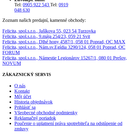
Tel:
0905 922 543
Tel:
0919
048 630
Zoznam našich predajní, kamenné obchody:
Felicita, spol.s.r.o., Jašíkova 55, 023 54 Turzovka
Felicita, spol.s.r.o., 9.mája 254/23, 059 21 Svit
Felicita, spol.s.r.o., Dlhé hony 4587/1, 058 01 Poprad, OC MAX
Felicita, spol.s.r.o., Nám.sv.Egídia 3290/124, 058 01 Poprad, OC
FORUM
Felicita, spol.s.r.o., Námestie Legionárov 15267/1, 080 01 Prešov,
NOVUM
ZÁKAZNICKÝ SERVIS
O nás
Kontakt
Môj účet
Historia objednávok
Prihlásiť sa
Všeobecné obchodné podmienky
Reklamačný poriadok
Poučenie o uplatnení práva spotrebiteľa na odstúpenie od
zmluvy