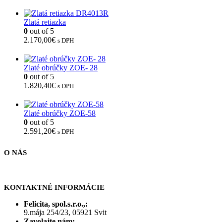
Zlatá retiazka
0
out of 5
2.170,00
€
s DPH
Zlaté obrúčky ZOE- 28
0
out of 5
1.820,40
€
s DPH
Zlaté obrúčky ZOE-58
0
out of 5
2.591,20
€
s DPH
O NÁS
KONTAKTNÉ INFORMÁCIE
Felicita, spol.s.r.o.,:
9.mája 254/23, 05921 Svit
Zavolajte nám: