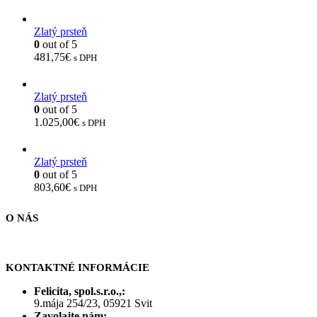
Zlatý prsteň
0
out of 5
481,75
€
s DPH
Zlatý prsteň
0
out of 5
1.025,00
€
s DPH
Zlatý prsteň
0
out of 5
803,60
€
s DPH
O NÁS
KONTAKTNÉ INFORMÁCIE
Felicita, spol.s.r.o.,:
9.mája 254/23, 05921 Svit
Zavolajte nám: