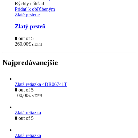
Rýchly náhľad
Pridať k obľúbeným
Zlaté prstene
Zlatý prsteň
0
out of 5
260,00
€
s DPH
Najpredávanejšie
Zlatá retiazka 4DR06741T
0
out of 5
100,00
€
s DPH
Zlatá retiazka
0
out of 5
Zlatá retiazka