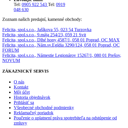
Tel:
0905 922 543
Tel:
0919
048 630
Zoznam našich predajní, kamenné obchody:
Felicita, spol.s.r.o., Jašíkova 55, 023 54 Turzovka
Felicita, spol.s.r.o., 9.mája 254/23, 059 21 Svit
Felicita, spol.s.r.o., Dlhé hony 4587/1, 058 01 Poprad, OC MAX
Felicita, spol.s.r.o., Nám.sv.Egídia 3290/124, 058 01 Poprad, OC
FORUM
Felicita, spol.s.r.o., Námestie Legionárov 15267/1, 080 01 Prešov,
NOVUM
ZÁKAZNICKÝ SERVIS
O nás
Kontakt
Môj účet
Historia objednávok
Prihlásiť sa
Všeobecné obchodné podmienky
Reklamačný poriadok
Poučenie o uplatnení práva spotrebiteľa na odstúpenie od
zmluvy