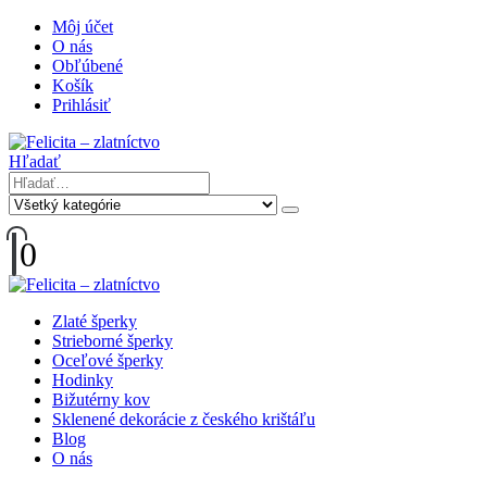
Môj účet
O nás
Obľúbené
Košík
Prihlásiť
Hľadať
0
Zlaté šperky
Strieborné šperky
Oceľové šperky
Hodinky
Bižutérny kov
Sklenené dekorácie z českého krištáľu
Blog
O nás