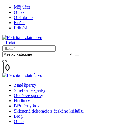
Môj účet
O nás
Obľúbené
Košík
Prihlásiť
Hľadať
0
Zlaté šperky
Strieborné šperky
Oceľové šperky
Hodinky
Bižutérny kov
Sklenené dekorácie z českého krištáľu
Blog
O nás