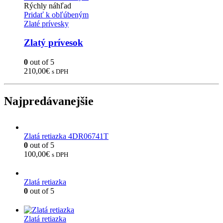
Rýchly náhľad
Pridať k obľúbeným
Zlaté prívesky
Zlatý prívesok
0
out of 5
210,00
€
s DPH
Najpredávanejšie
Zlatá retiazka 4DR06741T
0
out of 5
100,00
€
s DPH
Zlatá retiazka
0
out of 5
Zlatá retiazka