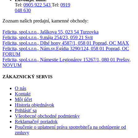
Tel:
0905 922 543
Tel:
0919
048 630
Zoznam našich predajní, kamenné obchody:
Felicita, spol.s.r.o., Jašíkova 55, 023 54 Turzovka
Felicita, spol.s.r.o., 9.mája 254/23, 059 21 Svit
Felicita, spol.s.r.o., Dlhé hony 4587/1, 058 01 Poprad, OC MAX
Felicita, spol.s.r.o., Nám.sv.Egídia 3290/124, 058 01 Poprad, OC
FORUM
Felicita, spol.s.r.o., Námestie Legionárov 15267/1, 080 01 Prešov,
NOVUM
ZÁKAZNICKÝ SERVIS
O nás
Kontakt
Môj účet
Historia objednávok
Prihlásiť sa
Všeobecné obchodné podmienky
Reklamačný poriadok
Poučenie o uplatnení práva spotrebiteľa na odstúpenie od
zmluvy