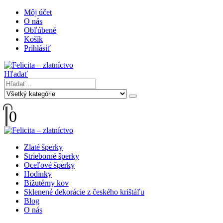
Môj účet
O nás
Obľúbené
Košík
Prihlásiť
Hľadať
0
Zlaté šperky
Strieborné šperky
Oceľové šperky
Hodinky
Bižutérny kov
Sklenené dekorácie z českého krištáľu
Blog
O nás