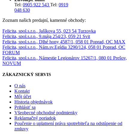
Tel:
0905 922 543
Tel:
0919
048 630
Zoznam našich predajní, kamenné obchody:
Felicita, spol.s.r.o., Jašíkova 55, 023 54 Turzovka
Felicita, spol.s.r.o., 9.mája 254/23, 059 21 Svit
Felicita, spol.s.r.o., Dlhé hony 4587/1, 058 01 Poprad, OC MAX
Felicita, spol.s.r.o., Nám.sv.Egídia 3290/124, 058 01 Poprad, OC
FORUM
Felicita, spol.s.r.o., Námestie Legionárov 15267/1, 080 01 Prešov,
NOVUM
ZÁKAZNICKÝ SERVIS
O nás
Kontakt
Môj účet
Historia objednávok
Prihlásiť sa
Všeobecné obchodné podmienky
Reklamačný poriadok
Poučenie o uplatnení práva spotrebiteľa na odstúpenie od
zmluvy