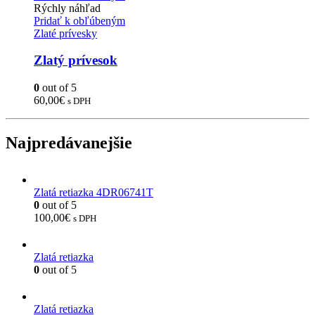
Rýchly náhľad
Pridať k obľúbeným
Zlaté prívesky
Zlatý prívesok
0
out of 5
60,00
€
s DPH
Najpredávanejšie
Zlatá retiazka 4DR06741T
0
out of 5
100,00
€
s DPH
Zlatá retiazka
0
out of 5
Zlatá retiazka