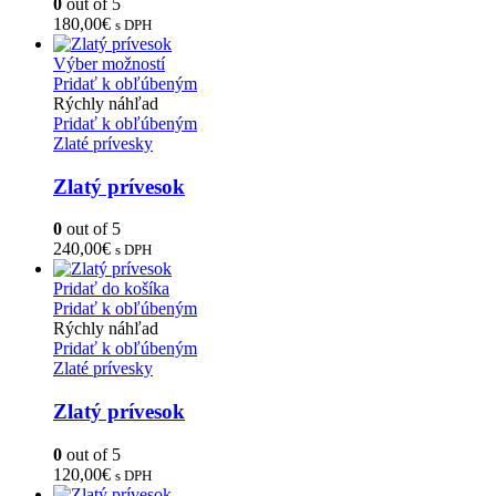
0
out of 5
180,00
€
s DPH
Výber možností
Pridať k obľúbeným
Rýchly náhľad
Pridať k obľúbeným
Zlaté prívesky
Zlatý prívesok
0
out of 5
240,00
€
s DPH
Pridať do košíka
Pridať k obľúbeným
Rýchly náhľad
Pridať k obľúbeným
Zlaté prívesky
Zlatý prívesok
0
out of 5
120,00
€
s DPH