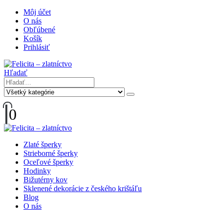
Môj účet
O nás
Obľúbené
Košík
Prihlásiť
Hľadať
0
Zlaté šperky
Strieborné šperky
Oceľové šperky
Hodinky
Bižutérny kov
Sklenené dekorácie z českého krištáľu
Blog
O nás