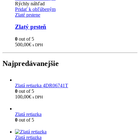
Rýchly náhľad
Pridať k obľúbeným
Zlaté prstene
Zlatý prsteň
0
out of 5
500,00
€
s DPH
Najpredávanejšie
Zlatá retiazka 4DR06741T
0
out of 5
100,00
€
s DPH
Zlatá retiazka
0
out of 5
Zlatá retiazka