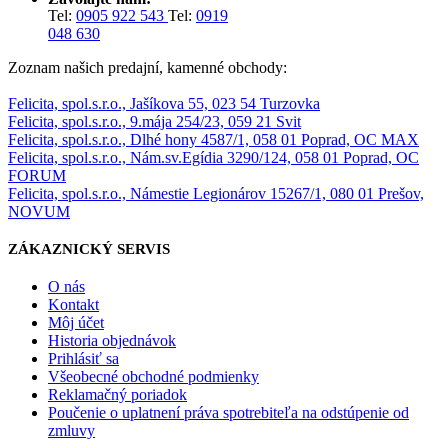
Tel:
0905 922 543
Tel:
0919
048 630
Zoznam našich predajní, kamenné obchody:
Felicita, spol.s.r.o., Jašíkova 55, 023 54 Turzovka
Felicita, spol.s.r.o., 9.mája 254/23, 059 21 Svit
Felicita, spol.s.r.o., Dlhé hony 4587/1, 058 01 Poprad, OC MAX
Felicita, spol.s.r.o., Nám.sv.Egídia 3290/124, 058 01 Poprad, OC
FORUM
Felicita, spol.s.r.o., Námestie Legionárov 15267/1, 080 01 Prešov,
NOVUM
ZÁKAZNICKÝ SERVIS
O nás
Kontakt
Môj účet
Historia objednávok
Prihlásiť sa
Všeobecné obchodné podmienky
Reklamačný poriadok
Poučenie o uplatnení práva spotrebiteľa na odstúpenie od
zmluvy