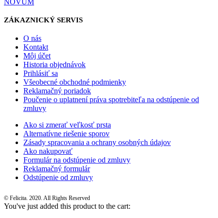
NOVUM
ZÁKAZNICKÝ SERVIS
O nás
Kontakt
Môj účet
Historia objednávok
Prihlásiť sa
Všeobecné obchodné podmienky
Reklamačný poriadok
Poučenie o uplatnení práva spotrebiteľa na odstúpenie od
zmluvy
Ako si zmerať veľkosť prsta
Alternatívne riešenie sporov
Zásady spracovania a ochrany osobných údajov
Ako nakupovať
Formulár na odstúpenie od zmluvy
Reklamačný formulár
Odstúpenie od zmluvy
© Felicita. 2020. All Rights Reserved
You've just added this product to the cart: