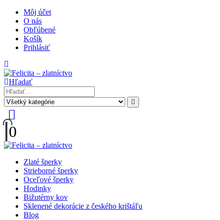
Môj účet
O nás
Obľúbené
Košík
Prihlásiť
Hľadať
0
Zlaté šperky
Strieborné šperky
Oceľové šperky
Hodinky
Bižutérny kov
Sklenené dekorácie z českého krištáľu
Blog