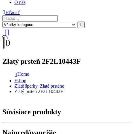
O nás
Hľadať
0
Zlatý prsteň 2F2L10443F
Home
Eshop
Zlaté šperky
,
Zlaté prstene
Zlatý prsteň 2F2L10443F
Súvisiace produkty
Najpredávanejšie