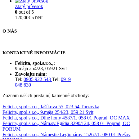
Zlatý prívesok
0
out of 5
120,00
€
s DPH
O NÁS
KONTAKTNÉ INFORMÁCIE
Felicita, spol.s.r.o.,:
9.mája 254/23, 05921 Svit
Zavolajte nám:
Tel:
0905 922 543
Tel:
0919
048 630
Zoznam našich predajní, kamenné obchody:
Felicita, spol.s.r.o., Jašíkova 55, 023 54 Turzovka
Felicita, spol.s.r.o., 9.mája 254/23, 059 21 Svit
Felicita, spol.s.r.o., Dlhé hony 4587/1, 058 01 Poprad, OC MAX
Felicita, spol.s.r.o., Nám.sv.Egídia 3290/124, 058 01 Poprad, OC
FORUM
Felicita, spol.s.r.o., Námestie Legionárov 15267/1, 080 01 Prešov,