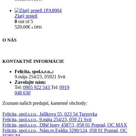
Zlatý prsteň
0
out of 5
520,00
€
s DPH
O NÁS
KONTAKTNÉ INFORMÁCIE
Felicita, spol.s.r.o.,:
9.mája 254/23, 05921 Svit
Zavolajte nám:
Tel:
0905 922 543
Tel:
0919
048 630
Zoznam našich predajní, kamenné obchody:
Felicita, spol.s.r.o., Jašíkova 55, 023 54 Turzovka
Felicita, spol.s.r.o., 9.mája 254/23, 059 21 Svit
Felicita, spol.s.r.o., Dlhé hony 4587/1, 058 01 Poprad, OC MAX
Felicita, spol.s.r.o., Nám.sv.Egídia 3290/124, 058 01 Poprad, OC
FORUM