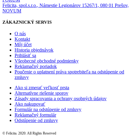
Felicita, spol.s.r.o., Námestie Legionárov 15267/1, 080 01 Prešov,
NOVUM
ZÁKAZNICKÝ SERVIS
O nás
Kontakt
Môj účet
Historia objednávok
Prihlásiť sa
Všeobecné obchodné podmienky
Reklamačný poriadok
Poučenie o uplatnení práva spotrebiteľa na odstúpenie od
zmluvy
Ako si zmerať veľkosť prsta
Alternatívne riešenie sporov
Zásady spracovania a ochrany osobných údajov
Ako nakupovať
Formulár na odstúpenie od zmluvy
Reklamačný formulár
Odstúpenie od zmluvy
© Felicita. 2020. All Rights Reserved