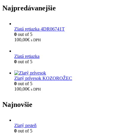
Najpredávanejšie
Zlatá retiazka 4DR06741T
0
out of 5
100,00
€
s DPH
Zlatá retiazka
0
out of 5
Zlatý prívesok KOZOROŽEC
0
out of 5
100,00
€
s DPH
Najnovšie
Zlatý prsteň
0
out of 5