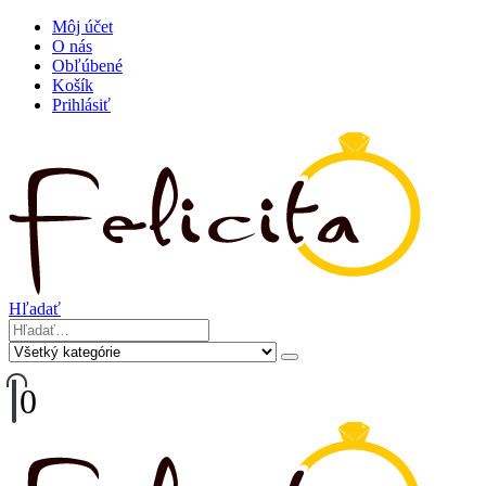
Môj účet
O nás
Obľúbené
Košík
Prihlásiť
Hľadať
0