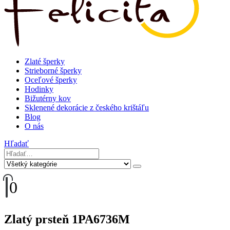
Zlaté šperky
Strieborné šperky
Oceľové šperky
Hodinky
Bižutérny kov
Sklenené dekorácie z českého krištáľu
Blog
O nás
Hľadať
0
Zlatý prsteň 1PA6736M