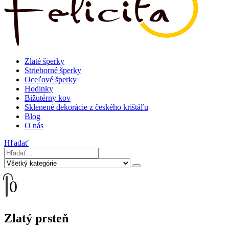
Zlaté šperky
Strieborné šperky
Oceľové šperky
Hodinky
Bižutérny kov
Sklenené dekorácie z českého krištáľu
Blog
O nás
Hľadať
0
Zlatý prsteň