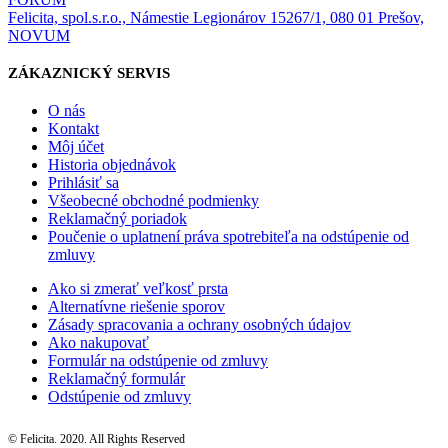
Felicita, spol.s.r.o., Námestie Legionárov 15267/1, 080 01 Prešov,
NOVUM
ZÁKAZNICKÝ SERVIS
O nás
Kontakt
Môj účet
Historia objednávok
Prihlásiť sa
Všeobecné obchodné podmienky
Reklamačný poriadok
Poučenie o uplatnení práva spotrebiteľa na odstúpenie od
zmluvy
Ako si zmerať veľkosť prsta
Alternatívne riešenie sporov
Zásady spracovania a ochrany osobných údajov
Ako nakupovať
Formulár na odstúpenie od zmluvy
Reklamačný formulár
Odstúpenie od zmluvy
© Felicita. 2020. All Rights Reserved