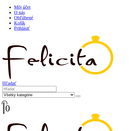
Môj účet
O nás
Obľúbené
Košík
Prihlásiť
Hľadať
0