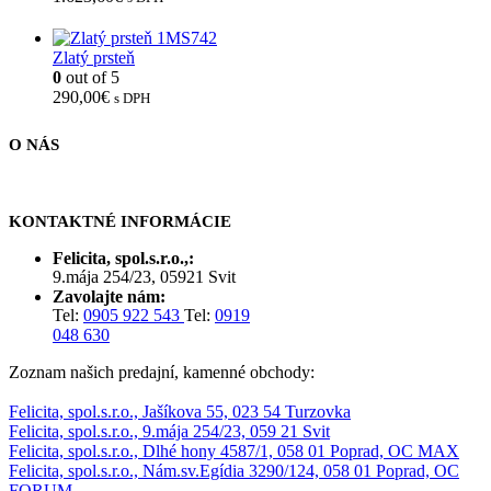
Zlatý prsteň
0
out of 5
290,00
€
s DPH
O NÁS
KONTAKTNÉ INFORMÁCIE
Felicita, spol.s.r.o.,:
9.mája 254/23, 05921 Svit
Zavolajte nám:
Tel:
0905 922 543
Tel:
0919
048 630
Zoznam našich predajní, kamenné obchody:
Felicita, spol.s.r.o., Jašíkova 55, 023 54 Turzovka
Felicita, spol.s.r.o., 9.mája 254/23, 059 21 Svit
Felicita, spol.s.r.o., Dlhé hony 4587/1, 058 01 Poprad, OC MAX
Felicita, spol.s.r.o., Nám.sv.Egídia 3290/124, 058 01 Poprad, OC
FORUM