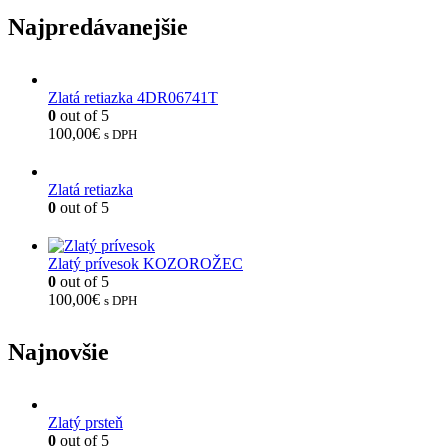
Najpredávanejšie
Zlatá retiazka 4DR06741T
0
out of 5
100,00
€
s DPH
Zlatá retiazka
0
out of 5
Zlatý prívesok KOZOROŽEC
0
out of 5
100,00
€
s DPH
Najnovšie
Zlatý prsteň
0
out of 5