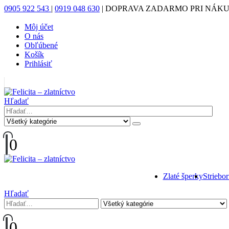
0905 922 543
|
0919 048 630
|
DOPRAVA ZADARMO PRI NÁKUP
Môj účet
O nás
Obľúbené
Košík
Prihlásiť
|
Hľadať
0
Zlaté šperky
Striebo
Hľadať
0