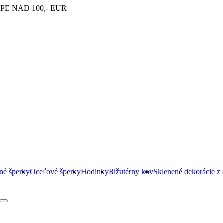
|
E NAD 100,- EUR
rné šperky
Oceľové šperky
Hodinky
Bižutérny kov
Sklenené dekorácie z 