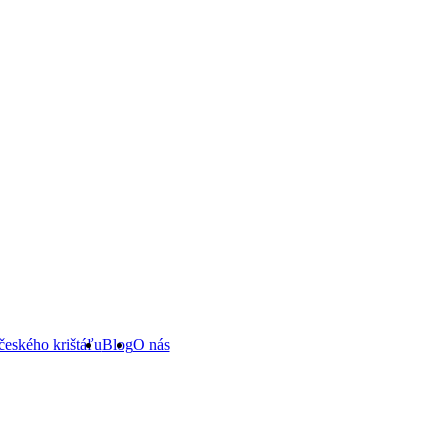
českého krištáľu
Blog
O nás