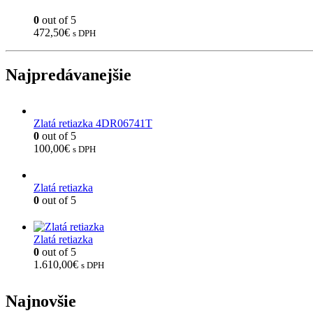
0
out of 5
472,50
€
s DPH
Najpredávanejšie
Zlatá retiazka 4DR06741T
0
out of 5
100,00
€
s DPH
Zlatá retiazka
0
out of 5
Zlatá retiazka
0
out of 5
1.610,00
€
s DPH
Najnovšie