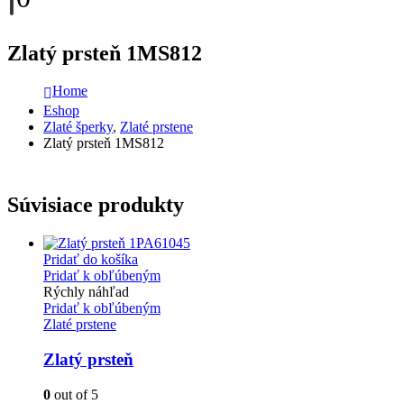
Zlatý prsteň 1MS812
Home
Eshop
Zlaté šperky
,
Zlaté prstene
Zlatý prsteň 1MS812
Súvisiace produkty
Pridať do košíka
Pridať k obľúbeným
Rýchly náhľad
Pridať k obľúbeným
Zlaté prstene
Zlatý prsteň
0
out of 5