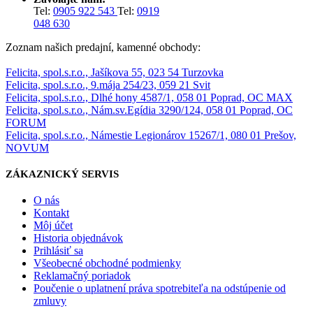
Tel:
0905 922 543
Tel:
0919
048 630
Zoznam našich predajní, kamenné obchody:
Felicita, spol.s.r.o., Jašíkova 55, 023 54 Turzovka
Felicita, spol.s.r.o., 9.mája 254/23, 059 21 Svit
Felicita, spol.s.r.o., Dlhé hony 4587/1, 058 01 Poprad, OC MAX
Felicita, spol.s.r.o., Nám.sv.Egídia 3290/124, 058 01 Poprad, OC
FORUM
Felicita, spol.s.r.o., Námestie Legionárov 15267/1, 080 01 Prešov,
NOVUM
ZÁKAZNICKÝ SERVIS
O nás
Kontakt
Môj účet
Historia objednávok
Prihlásiť sa
Všeobecné obchodné podmienky
Reklamačný poriadok
Poučenie o uplatnení práva spotrebiteľa na odstúpenie od
zmluvy