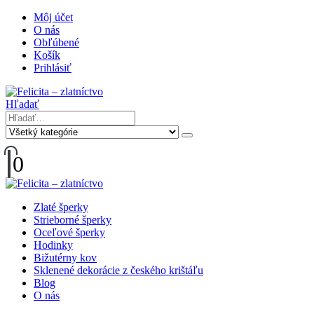
Môj účet
O nás
Obľúbené
Košík
Prihlásiť
Hľadať
0
Zlaté šperky
Strieborné šperky
Oceľové šperky
Hodinky
Bižutérny kov
Sklenené dekorácie z českého krištáľu
Blog
O nás