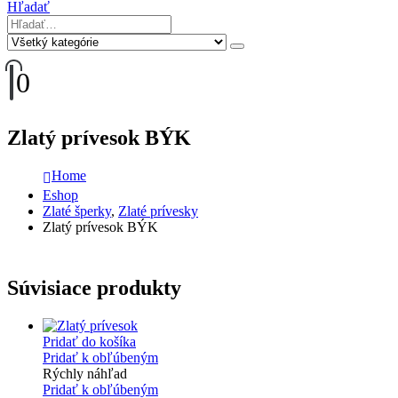
Hľadať
0
Zlatý prívesok BÝK
Home
Eshop
Zlaté šperky
,
Zlaté prívesky
Zlatý prívesok BÝK
Súvisiace produkty
Pridať do košíka
Pridať k obľúbeným
Rýchly náhľad
Pridať k obľúbeným