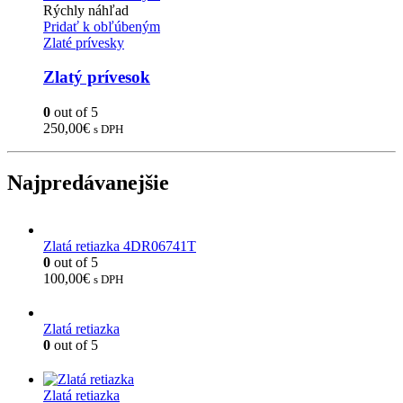
Rýchly náhľad
Pridať k obľúbeným
Zlaté prívesky
Zlatý prívesok
0
out of 5
250,00
€
s DPH
Najpredávanejšie
Zlatá retiazka 4DR06741T
0
out of 5
100,00
€
s DPH
Zlatá retiazka
0
out of 5
Zlatá retiazka