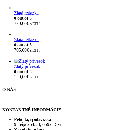
Zlatá retiazka
0
out of 5
770,00
€
s DPH
Zlatá retiazka
0
out of 5
705,00
€
s DPH
Zlatý prívesok
0
out of 5
120,00
€
s DPH
O NÁS
KONTAKTNÉ INFORMÁCIE
Felicita, spol.s.r.o.,:
9.mája 254/23, 05921 Svit
Zavolajte nám: