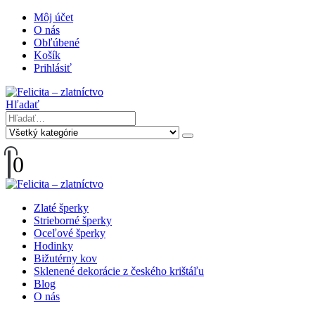
Môj účet
O nás
Obľúbené
Košík
Prihlásiť
Hľadať
0
Zlaté šperky
Strieborné šperky
Oceľové šperky
Hodinky
Bižutérny kov
Sklenené dekorácie z českého krištáľu
Blog
O nás