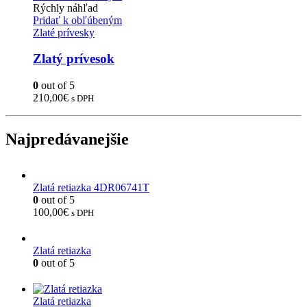
Rýchly náhľad
Pridať k obľúbeným
Zlaté prívesky
Zlatý prívesok
0
out of 5
210,00
€
s DPH
Najpredávanejšie
Zlatá retiazka 4DR06741T
0
out of 5
100,00
€
s DPH
Zlatá retiazka
0
out of 5
Zlatá retiazka