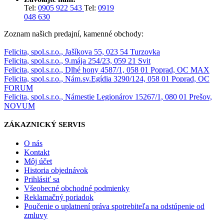
Tel:
0905 922 543
Tel:
0919
048 630
Zoznam našich predajní, kamenné obchody:
Felicita, spol.s.r.o., Jašíkova 55, 023 54 Turzovka
Felicita, spol.s.r.o., 9.mája 254/23, 059 21 Svit
Felicita, spol.s.r.o., Dlhé hony 4587/1, 058 01 Poprad, OC MAX
Felicita, spol.s.r.o., Nám.sv.Egídia 3290/124, 058 01 Poprad, OC
FORUM
Felicita, spol.s.r.o., Námestie Legionárov 15267/1, 080 01 Prešov,
NOVUM
ZÁKAZNICKÝ SERVIS
O nás
Kontakt
Môj účet
Historia objednávok
Prihlásiť sa
Všeobecné obchodné podmienky
Reklamačný poriadok
Poučenie o uplatnení práva spotrebiteľa na odstúpenie od
zmluvy