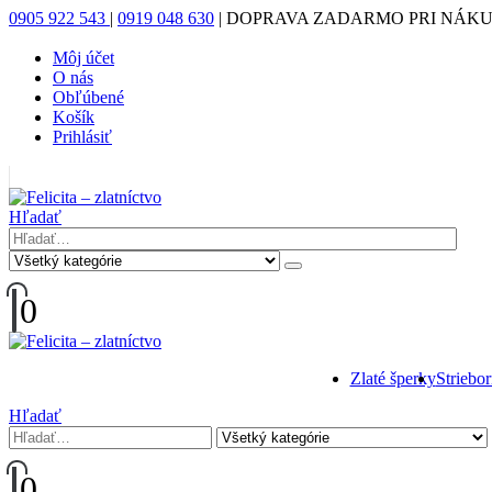
0905 922 543
|
0919 048 630
|
DOPRAVA ZADARMO PRI NÁKUP
Môj účet
O nás
Obľúbené
Košík
Prihlásiť
|
Hľadať
0
Zlaté šperky
Striebo
Hľadať
0