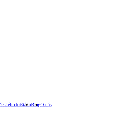
českého krištáľu
Blog
O nás