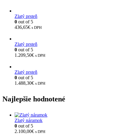
Zlatý prsteň
0
out of 5
436,65
€
s DPH
Zlatý prsteň
0
out of 5
1.209,50
€
s DPH
Zlatý prsteň
0
out of 5
1.488,30
€
s DPH
Najlepšie hodnotené
Zlatý náramok
0
out of 5
2.100,00
€
s DPH