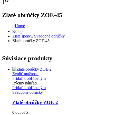
Zlaté obrúčky ZOE-45
Home
Eshop
Zlaté šperky
,
Svadobné obrúčky
Zlaté obrúčky ZOE-45
Súvisiace produkty
Zvoliť možnosti
Pridať k obľúbeným
Rýchly náhľad
Pridať k obľúbeným
Svadobné obrúčky
Zlaté obrúčky ZOE-2
0
out of 5