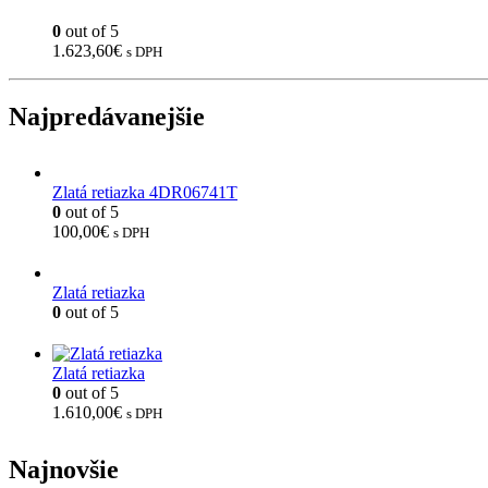
0
out of 5
1.623,60
€
s DPH
Najpredávanejšie
Zlatá retiazka 4DR06741T
0
out of 5
100,00
€
s DPH
Zlatá retiazka
0
out of 5
Zlatá retiazka
0
out of 5
1.610,00
€
s DPH
Najnovšie