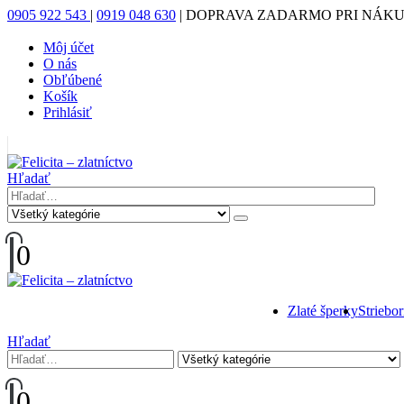
0905 922 543
|
0919 048 630
|
DOPRAVA ZADARMO PRI NÁKUP
Môj účet
O nás
Obľúbené
Košík
Prihlásiť
|
Hľadať
0
Zlaté šperky
Striebo
Hľadať
0