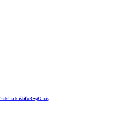
českého krištáľu
Blog
O nás