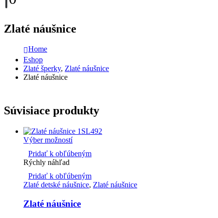
Zlaté náušnice
Home
Eshop
Zlaté šperky
,
Zlaté náušnice
Zlaté náušnice
Súvisiace produkty
Výber možností
Pridať k obľúbeným
Rýchly náhľad
Pridať k obľúbeným
Zlaté detské náušnice
,
Zlaté náušnice
Zlaté náušnice