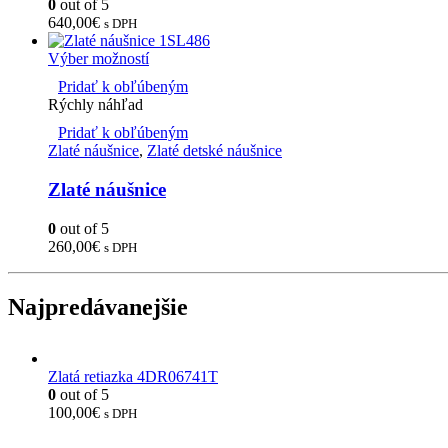
0
out of 5
640,00
€
s DPH
Výber možností
Pridať k obľúbeným
Rýchly náhľad
Pridať k obľúbeným
Zlaté náušnice
,
Zlaté detské náušnice
Zlaté náušnice
0
out of 5
260,00
€
s DPH
Najpredávanejšie
Zlatá retiazka 4DR06741T
0
out of 5
100,00
€
s DPH