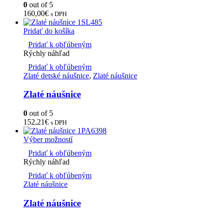
0
out of 5
160,00
€
s DPH
Pridať do košíka
Pridať k obľúbeným
Rýchly náhľad
Pridať k obľúbeným
Zlaté detské náušnice
,
Zlaté náušnice
Zlaté náušnice
0
out of 5
152,21
€
s DPH
Výber možností
Pridať k obľúbeným
Rýchly náhľad
Pridať k obľúbeným
Zlaté náušnice
Zlaté náušnice