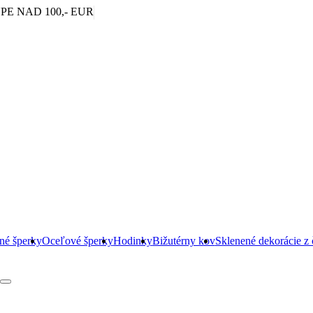
|
E NAD 100,- EUR
rné šperky
Oceľové šperky
Hodinky
Bižutérny kov
Sklenené dekorácie z 