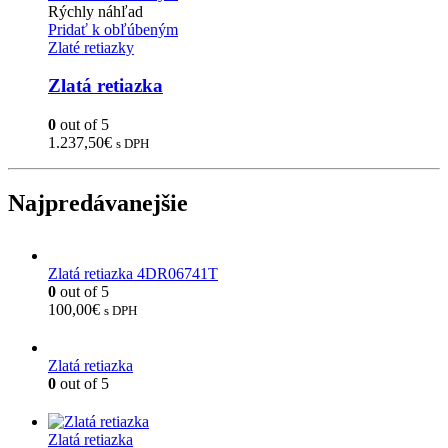
Rýchly náhľad
Pridať k obľúbeným
Zlaté retiazky
Zlatá retiazka
0
out of 5
1.237,50
€
s DPH
Najpredávanejšie
Zlatá retiazka 4DR06741T
0
out of 5
100,00
€
s DPH
Zlatá retiazka
0
out of 5
Zlatá retiazka