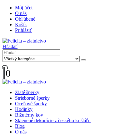
Môj účet
O nás
Obľúbené
Košík
Prihlásiť
Hľadať
0
Zlaté šperky
Strieborné šperky
Oceľové šperky
Hodinky
Bižutérny kov
Sklenené dekorácie z českého krištáľu
Blog
O nás