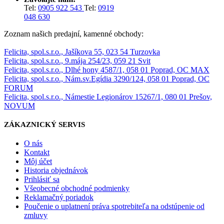
Tel:
0905 922 543
Tel:
0919
048 630
Zoznam našich predajní, kamenné obchody:
Felicita, spol.s.r.o., Jašíkova 55, 023 54 Turzovka
Felicita, spol.s.r.o., 9.mája 254/23, 059 21 Svit
Felicita, spol.s.r.o., Dlhé hony 4587/1, 058 01 Poprad, OC MAX
Felicita, spol.s.r.o., Nám.sv.Egídia 3290/124, 058 01 Poprad, OC
FORUM
Felicita, spol.s.r.o., Námestie Legionárov 15267/1, 080 01 Prešov,
NOVUM
ZÁKAZNICKÝ SERVIS
O nás
Kontakt
Môj účet
Historia objednávok
Prihlásiť sa
Všeobecné obchodné podmienky
Reklamačný poriadok
Poučenie o uplatnení práva spotrebiteľa na odstúpenie od
zmluvy