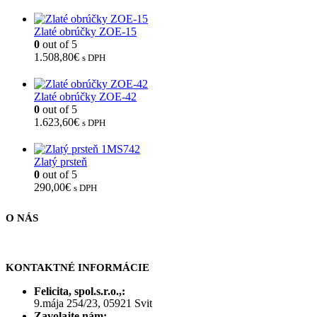
Zlaté obrúčky ZOE-15
0
out of 5
1.508,80
€
s DPH
Zlaté obrúčky ZOE-42
0
out of 5
1.623,60
€
s DPH
Zlatý prsteň
0
out of 5
290,00
€
s DPH
O NÁS
KONTAKTNÉ INFORMÁCIE
Felicita, spol.s.r.o.,:
9.mája 254/23, 05921 Svit
Zavolajte nám: