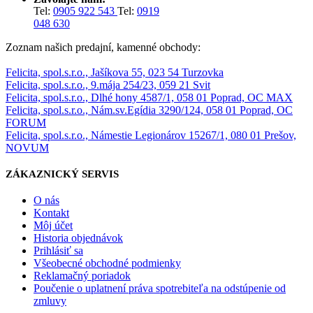
Tel:
0905 922 543
Tel:
0919
048 630
Zoznam našich predajní, kamenné obchody:
Felicita, spol.s.r.o., Jašíkova 55, 023 54 Turzovka
Felicita, spol.s.r.o., 9.mája 254/23, 059 21 Svit
Felicita, spol.s.r.o., Dlhé hony 4587/1, 058 01 Poprad, OC MAX
Felicita, spol.s.r.o., Nám.sv.Egídia 3290/124, 058 01 Poprad, OC
FORUM
Felicita, spol.s.r.o., Námestie Legionárov 15267/1, 080 01 Prešov,
NOVUM
ZÁKAZNICKÝ SERVIS
O nás
Kontakt
Môj účet
Historia objednávok
Prihlásiť sa
Všeobecné obchodné podmienky
Reklamačný poriadok
Poučenie o uplatnení práva spotrebiteľa na odstúpenie od
zmluvy