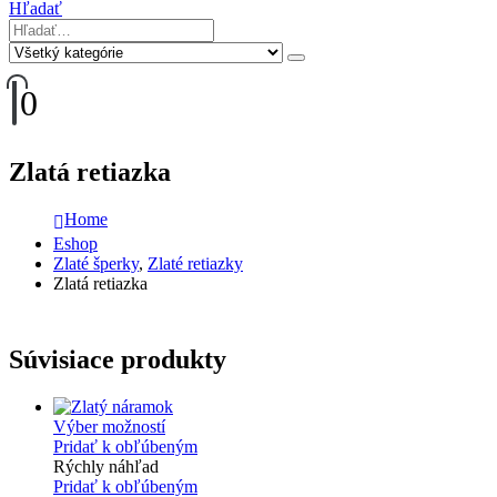
Hľadať
0
Zlatá retiazka
Home
Eshop
Zlaté šperky
,
Zlaté retiazky
Zlatá retiazka
Súvisiace produkty
Výber možností
Pridať k obľúbeným
Rýchly náhľad
Pridať k obľúbeným