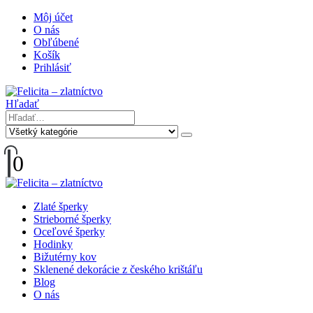
Môj účet
O nás
Obľúbené
Košík
Prihlásiť
Hľadať
0
Zlaté šperky
Strieborné šperky
Oceľové šperky
Hodinky
Bižutérny kov
Sklenené dekorácie z českého krištáľu
Blog
O nás