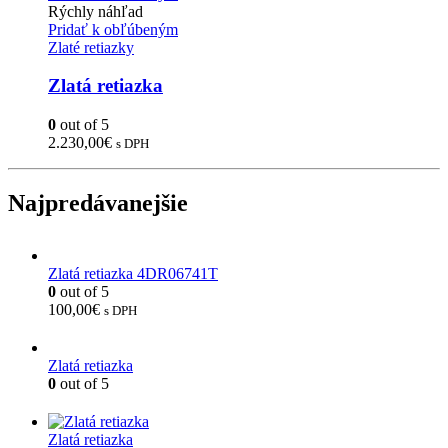
Rýchly náhľad
Pridať k obľúbeným
Zlaté retiazky
Zlatá retiazka
0
out of 5
2.230,00
€
s DPH
Najpredávanejšie
Zlatá retiazka 4DR06741T
0
out of 5
100,00
€
s DPH
Zlatá retiazka
0
out of 5
Zlatá retiazka