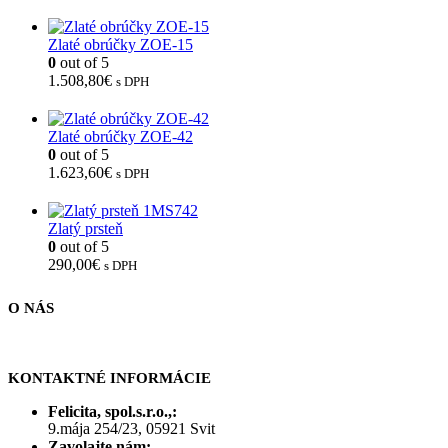
Zlaté obrúčky ZOE-15
0
out of 5
1.508,80
€
s DPH
Zlaté obrúčky ZOE-42
0
out of 5
1.623,60
€
s DPH
Zlatý prsteň
0
out of 5
290,00
€
s DPH
O NÁS
KONTAKTNÉ INFORMÁCIE
Felicita, spol.s.r.o.,:
9.mája 254/23, 05921 Svit
Zavolajte nám: