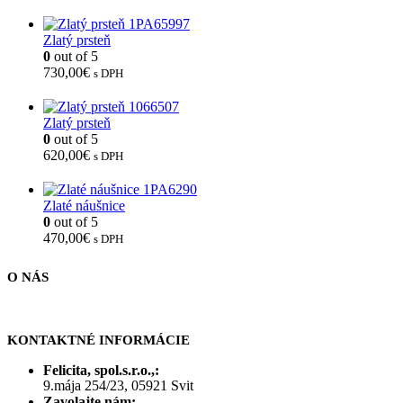
Zlatý prsteň
0
out of 5
730,00
€
s DPH
Zlatý prsteň
0
out of 5
620,00
€
s DPH
Zlaté náušnice
0
out of 5
470,00
€
s DPH
O NÁS
KONTAKTNÉ INFORMÁCIE
Felicita, spol.s.r.o.,:
9.mája 254/23, 05921 Svit
Zavolajte nám: