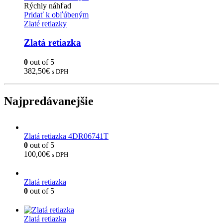
Rýchly náhľad
Pridať k obľúbeným
Zlaté retiazky
Zlatá retiazka
0
out of 5
382,50
€
s DPH
Najpredávanejšie
Zlatá retiazka 4DR06741T
0
out of 5
100,00
€
s DPH
Zlatá retiazka
0
out of 5
Zlatá retiazka