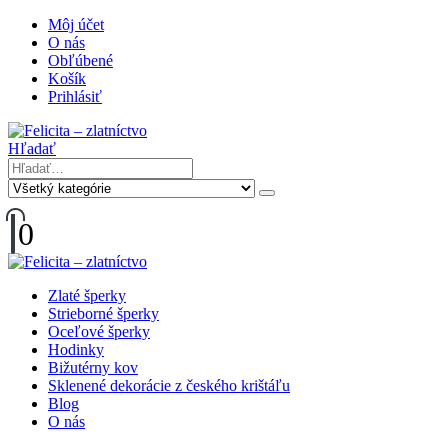
Môj účet
O nás
Obľúbené
Košík
Prihlásiť
Hľadať
0
Zlaté šperky
Strieborné šperky
Oceľové šperky
Hodinky
Bižutérny kov
Sklenené dekorácie z českého krištáľu
Blog
O nás