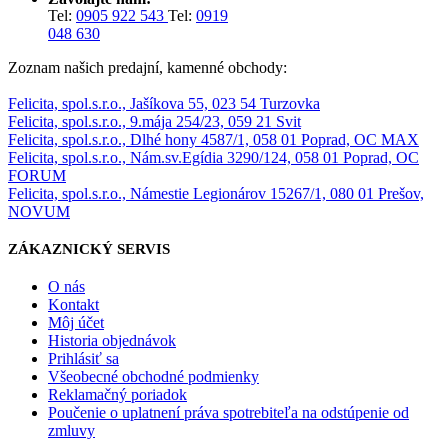
Tel:
0905 922 543
Tel:
0919
048 630
Zoznam našich predajní, kamenné obchody:
Felicita, spol.s.r.o., Jašíkova 55, 023 54 Turzovka
Felicita, spol.s.r.o., 9.mája 254/23, 059 21 Svit
Felicita, spol.s.r.o., Dlhé hony 4587/1, 058 01 Poprad, OC MAX
Felicita, spol.s.r.o., Nám.sv.Egídia 3290/124, 058 01 Poprad, OC
FORUM
Felicita, spol.s.r.o., Námestie Legionárov 15267/1, 080 01 Prešov,
NOVUM
ZÁKAZNICKÝ SERVIS
O nás
Kontakt
Môj účet
Historia objednávok
Prihlásiť sa
Všeobecné obchodné podmienky
Reklamačný poriadok
Poučenie o uplatnení práva spotrebiteľa na odstúpenie od
zmluvy