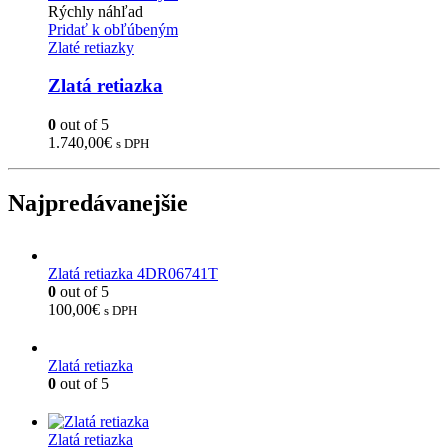
Rýchly náhľad
Pridať k obľúbeným
Zlaté retiazky
Zlatá retiazka
0
out of 5
1.740,00
€
s DPH
Najpredávanejšie
Zlatá retiazka 4DR06741T
0
out of 5
100,00
€
s DPH
Zlatá retiazka
0
out of 5
Zlatá retiazka