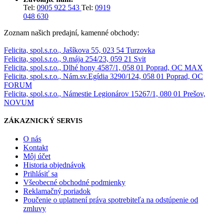
Tel:
0905 922 543
Tel:
0919
048 630
Zoznam našich predajní, kamenné obchody:
Felicita, spol.s.r.o., Jašíkova 55, 023 54 Turzovka
Felicita, spol.s.r.o., 9.mája 254/23, 059 21 Svit
Felicita, spol.s.r.o., Dlhé hony 4587/1, 058 01 Poprad, OC MAX
Felicita, spol.s.r.o., Nám.sv.Egídia 3290/124, 058 01 Poprad, OC
FORUM
Felicita, spol.s.r.o., Námestie Legionárov 15267/1, 080 01 Prešov,
NOVUM
ZÁKAZNICKÝ SERVIS
O nás
Kontakt
Môj účet
Historia objednávok
Prihlásiť sa
Všeobecné obchodné podmienky
Reklamačný poriadok
Poučenie o uplatnení práva spotrebiteľa na odstúpenie od
zmluvy