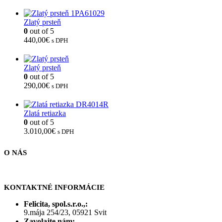
Zlatý prsteň
0
out of 5
440,00
€
s DPH
Zlatý prsteň
0
out of 5
290,00
€
s DPH
Zlatá retiazka
0
out of 5
3.010,00
€
s DPH
O NÁS
KONTAKTNÉ INFORMÁCIE
Felicita, spol.s.r.o.,:
9.mája 254/23, 05921 Svit
Zavolajte nám: