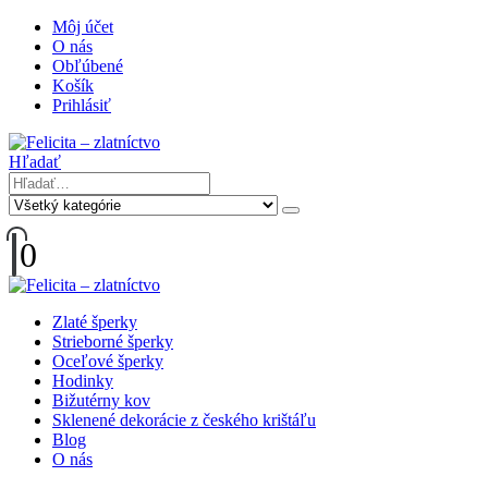
Môj účet
O nás
Obľúbené
Košík
Prihlásiť
Hľadať
0
Zlaté šperky
Strieborné šperky
Oceľové šperky
Hodinky
Bižutérny kov
Sklenené dekorácie z českého krištáľu
Blog
O nás