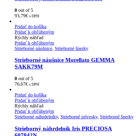
0
out of 5
93,79
€
s DPH
Pridať do košíka
Pridať k obľúbeným
Rýchly náhľad
Pridať k obľúbeným
Strieborné náušnice
,
Strieborné šperky
Strieborné náušnice Morellato GEMMA
SAKK79M
0
out of 5
76,67
€
s DPH
Pridať do košíka
Pridať k obľúbeným
Rýchly náhľad
Pridať k obľúbeným
Strieborné náhrdelníky
,
Strieborné prívesky
,
Strieborné šperky
Strieborný náhrdelník Iris PRECIOSA
607842N