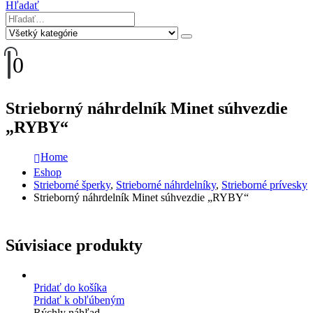
Hľadať
0
Strieborný náhrdelník Minet súhvezdie
„RYBY“
Home
Eshop
Strieborné šperky
,
Strieborné náhrdelníky
,
Strieborné prívesky
Strieborný náhrdelník Minet súhvezdie „RYBY“
Súvisiace produkty
Pridať do košíka
Pridať k obľúbeným
Rýchly náhľad