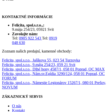
KONTAKTNÉ INFORMÁCIE
Felicita, spol.s.r.o.,:
9.mája 254/23, 05921 Svit
Zavolajte nám:
Tel:
0905 922 543
Tel:
0919
048 630
Zoznam našich predajní, kamenné obchody:
Felicita, spol.s.r.o., Jašíkova 55, 023 54 Turzovka
Felicita, spol.s.r.o., 9.mája 254/23, 059 21 Svit
Felicita, spol.s.r.o., Dlhé hony 4587/1, 058 01 Poprad, OC MAX
Felicita, spol.s.r.o., Nám.sv.Egídia 3290/124, 058 01 Poprad, OC
FORUM
Felicita, spol.s.r.o., Námestie Legionárov 15267/1, 080 01 Prešov,
NOVUM
ZÁKAZNICKÝ SERVIS
O nás
Kontakt