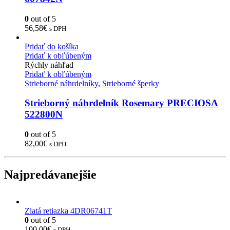
0
out of 5
56,58
€
s DPH
Pridať do košíka
Pridať k obľúbeným
Rýchly náhľad
Pridať k obľúbeným
Strieborné náhrdelníky
,
Strieborné šperky
Strieborný náhrdelník Rosemary PRECIOSA
522800N
0
out of 5
82,00
€
s DPH
Najpredávanejšie
Zlatá retiazka 4DR06741T
0
out of 5
100,00
€
s DPH