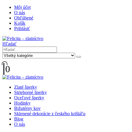
Môj účet
O nás
Obľúbené
Košík
Prihlásiť
Hľadať
0
Zlaté šperky
Strieborné šperky
Oceľové šperky
Hodinky
Bižutérny kov
Sklenené dekorácie z českého krištáľu
Blog
O nás