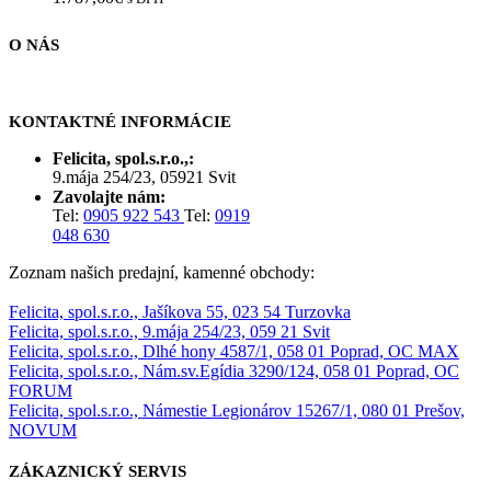
O NÁS
KONTAKTNÉ INFORMÁCIE
Felicita, spol.s.r.o.,:
9.mája 254/23, 05921 Svit
Zavolajte nám:
Tel:
0905 922 543
Tel:
0919
048 630
Zoznam našich predajní, kamenné obchody:
Felicita, spol.s.r.o., Jašíkova 55, 023 54 Turzovka
Felicita, spol.s.r.o., 9.mája 254/23, 059 21 Svit
Felicita, spol.s.r.o., Dlhé hony 4587/1, 058 01 Poprad, OC MAX
Felicita, spol.s.r.o., Nám.sv.Egídia 3290/124, 058 01 Poprad, OC
FORUM
Felicita, spol.s.r.o., Námestie Legionárov 15267/1, 080 01 Prešov,
NOVUM
ZÁKAZNICKÝ SERVIS