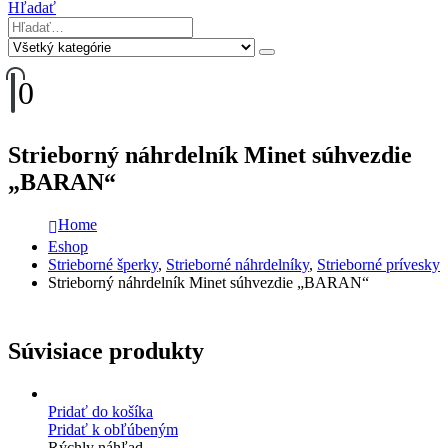
Hľadať
0
Strieborný náhrdelník Minet súhvezdie
„BARAN“
Home
Eshop
Strieborné šperky
,
Strieborné náhrdelníky
,
Strieborné prívesky
Strieborný náhrdelník Minet súhvezdie „BARAN“
Súvisiace produkty
Pridať do košíka
Pridať k obľúbeným
Rýchly náhľad