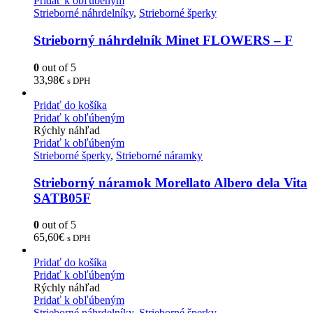
Pridať k obľúbeným
Strieborné náhrdelníky
,
Strieborné šperky
Strieborný náhrdelník Minet FLOWERS – F
0
out of 5
33,98
€
s DPH
Pridať do košíka
Pridať k obľúbeným
Rýchly náhľad
Pridať k obľúbeným
Strieborné šperky
,
Strieborné náramky
Strieborný náramok Morellato Albero dela Vita
SATB05F
0
out of 5
65,60
€
s DPH
Pridať do košíka
Pridať k obľúbeným
Rýchly náhľad
Pridať k obľúbeným
Strieborné náhrdelníky
,
Strieborné šperky