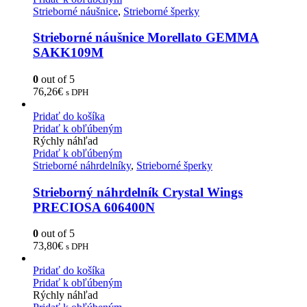
Strieborné náušnice
,
Strieborné šperky
Strieborné náušnice Morellato GEMMA
SAKK109M
0
out of 5
76,26
€
s DPH
Pridať do košíka
Pridať k obľúbeným
Rýchly náhľad
Pridať k obľúbeným
Strieborné náhrdelníky
,
Strieborné šperky
Strieborný náhrdelník Crystal Wings
PRECIOSA 606400N
0
out of 5
73,80
€
s DPH
Pridať do košíka
Pridať k obľúbeným
Rýchly náhľad