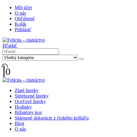
Môj účet
O nás
Obľúbené
Košík
Prihlásiť
Hľadať
0
Zlaté šperky
Strieborné šperky
Oceľové šperky
Hodinky
Bižutérny kov
Sklenené dekorácie z českého krištáľu
Blog
O nás