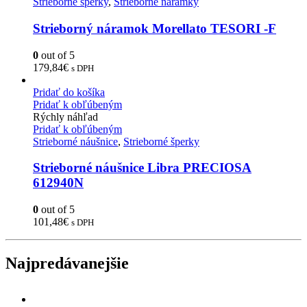
Strieborné šperky
,
Strieborné náramky
Strieborný náramok Morellato TESORI -F
0
out of 5
179,84
€
s DPH
Pridať do košíka
Pridať k obľúbeným
Rýchly náhľad
Pridať k obľúbeným
Strieborné náušnice
,
Strieborné šperky
Strieborné náušnice Libra PRECIOSA
612940N
0
out of 5
101,48
€
s DPH
Najpredávanejšie