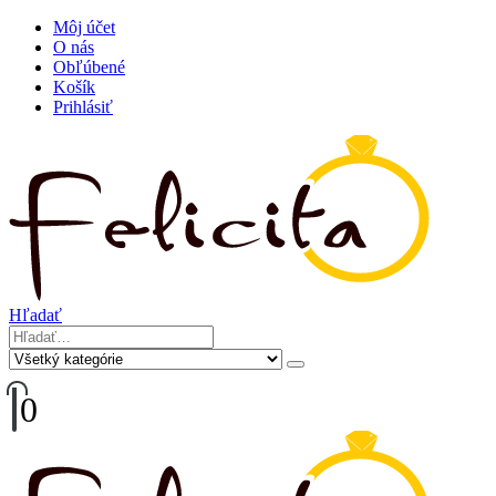
Môj účet
O nás
Obľúbené
Košík
Prihlásiť
Hľadať
0