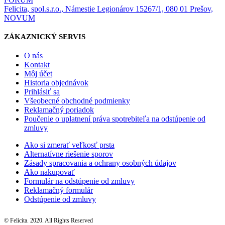
Felicita, spol.s.r.o., Námestie Legionárov 15267/1, 080 01 Prešov,
NOVUM
ZÁKAZNICKÝ SERVIS
O nás
Kontakt
Môj účet
Historia objednávok
Prihlásiť sa
Všeobecné obchodné podmienky
Reklamačný poriadok
Poučenie o uplatnení práva spotrebiteľa na odstúpenie od
zmluvy
Ako si zmerať veľkosť prsta
Alternatívne riešenie sporov
Zásady spracovania a ochrany osobných údajov
Ako nakupovať
Formulár na odstúpenie od zmluvy
Reklamačný formulár
Odstúpenie od zmluvy
© Felicita. 2020. All Rights Reserved