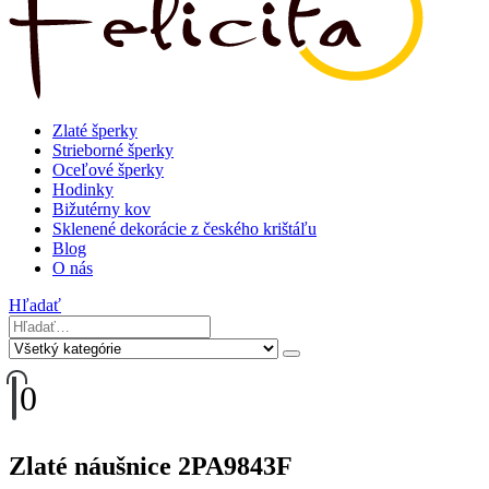
Zlaté šperky
Strieborné šperky
Oceľové šperky
Hodinky
Bižutérny kov
Sklenené dekorácie z českého krištáľu
Blog
O nás
Hľadať
0
Zlaté náušnice 2PA9843F