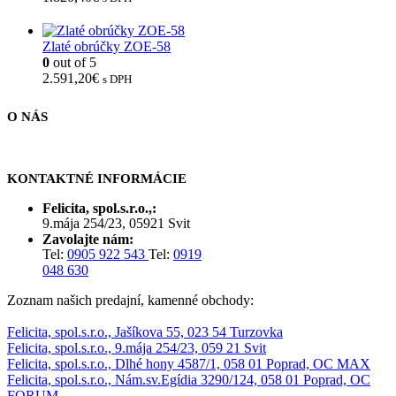
Zlaté obrúčky ZOE-58
0
out of 5
2.591,20
€
s DPH
O NÁS
KONTAKTNÉ INFORMÁCIE
Felicita, spol.s.r.o.,:
9.mája 254/23, 05921 Svit
Zavolajte nám:
Tel:
0905 922 543
Tel:
0919
048 630
Zoznam našich predajní, kamenné obchody:
Felicita, spol.s.r.o., Jašíkova 55, 023 54 Turzovka
Felicita, spol.s.r.o., 9.mája 254/23, 059 21 Svit
Felicita, spol.s.r.o., Dlhé hony 4587/1, 058 01 Poprad, OC MAX
Felicita, spol.s.r.o., Nám.sv.Egídia 3290/124, 058 01 Poprad, OC
FORUM