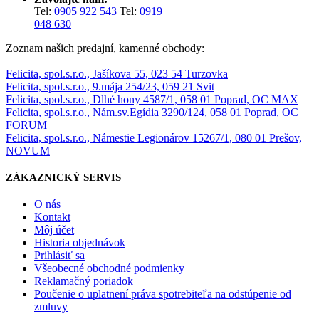
Tel:
0905 922 543
Tel:
0919
048 630
Zoznam našich predajní, kamenné obchody:
Felicita, spol.s.r.o., Jašíkova 55, 023 54 Turzovka
Felicita, spol.s.r.o., 9.mája 254/23, 059 21 Svit
Felicita, spol.s.r.o., Dlhé hony 4587/1, 058 01 Poprad, OC MAX
Felicita, spol.s.r.o., Nám.sv.Egídia 3290/124, 058 01 Poprad, OC
FORUM
Felicita, spol.s.r.o., Námestie Legionárov 15267/1, 080 01 Prešov,
NOVUM
ZÁKAZNICKÝ SERVIS
O nás
Kontakt
Môj účet
Historia objednávok
Prihlásiť sa
Všeobecné obchodné podmienky
Reklamačný poriadok
Poučenie o uplatnení práva spotrebiteľa na odstúpenie od
zmluvy