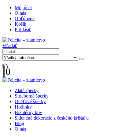
Môj účet
O nás
Obľúbené
Košík
Prihlásiť
Hľadať
0
Zlaté šperky
Strieborné šperky
Oceľové šperky
Hodinky
Bižutérny kov
Sklenené dekorácie z českého krištáľu
Blog
O nás