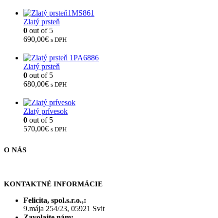
Zlatý prsteň
0
out of 5
690,00
€
s DPH
Zlatý prsteň
0
out of 5
680,00
€
s DPH
Zlatý prívesok
0
out of 5
570,00
€
s DPH
O NÁS
KONTAKTNÉ INFORMÁCIE
Felicita, spol.s.r.o.,:
9.mája 254/23, 05921 Svit
Zavolajte nám: