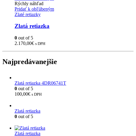
Rýchly náhľad
Pridať k obľúbeným
Zlaté retiazky
Zlatá retiazka
0
out of 5
2.170,00
€
s DPH
Najpredávanejšie
Zlatá retiazka 4DR06741T
0
out of 5
100,00
€
s DPH
Zlatá retiazka
0
out of 5
Zlatá retiazka