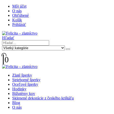
Môj účet
O nás
Obľúbené
Košík
Prihlásiť
Hľadať
0
Zlaté šperky
Strieborné šperky
Oceľové šperky
Hodinky
Bižutérny kov
Sklenené dekorácie z českého krištáľu
Blog
O nás