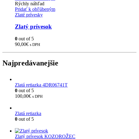
Rýchly náhľad
Pridať k obľúbeným
Zlaté prívesky
Zlatý prívesok
0
out of 5
90,00
€
s DPH
Najpredávanejšie
Zlatá retiazka 4DR06741T
0
out of 5
100,00
€
s DPH
Zlatá retiazka
0
out of 5
Zlatý prívesok KOZOROŽEC