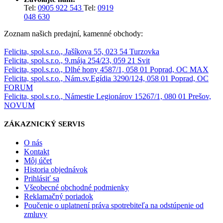
Tel:
0905 922 543
Tel:
0919
048 630
Zoznam našich predajní, kamenné obchody:
Felicita, spol.s.r.o., Jašíkova 55, 023 54 Turzovka
Felicita, spol.s.r.o., 9.mája 254/23, 059 21 Svit
Felicita, spol.s.r.o., Dlhé hony 4587/1, 058 01 Poprad, OC MAX
Felicita, spol.s.r.o., Nám.sv.Egídia 3290/124, 058 01 Poprad, OC
FORUM
Felicita, spol.s.r.o., Námestie Legionárov 15267/1, 080 01 Prešov,
NOVUM
ZÁKAZNICKÝ SERVIS
O nás
Kontakt
Môj účet
Historia objednávok
Prihlásiť sa
Všeobecné obchodné podmienky
Reklamačný poriadok
Poučenie o uplatnení práva spotrebiteľa na odstúpenie od
zmluvy