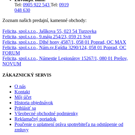
Tel:
0905 922 543
Tel:
0919
048 630
Zoznam našich predajní, kamenné obchody:
Felicita, spol.s.r.o., Jašíkova 55, 023 54 Turzovka
Felicita, spol.s.r.o., 9.mája 254/23, 059 21 Svit
Felicita, spol.s.r.o., Dlhé hony 4587/1, 058 01 Poprad, OC MAX
Felicita, spol.s.r.o., Nám.sv.Egídia 3290/124, 058 01 Poprad, OC
FORUM
Felicita, spol.s.r.o., Námestie Legionárov 15267/1, 080 01 Prešov,
NOVUM
ZÁKAZNICKÝ SERVIS
O nás
Kontakt
Môj účet
Historia objednávok
Prihlásiť sa
Všeobecné obchodné podmienky
Reklamačný poriadok
Poučenie o uplatnení práva spotrebiteľa na odstúpenie od
zmluvy