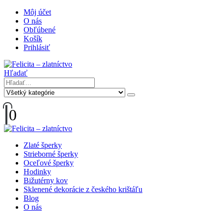
Môj účet
O nás
Obľúbené
Košík
Prihlásiť
Hľadať
0
Zlaté šperky
Strieborné šperky
Oceľové šperky
Hodinky
Bižutérny kov
Sklenené dekorácie z českého krištáľu
Blog
O nás