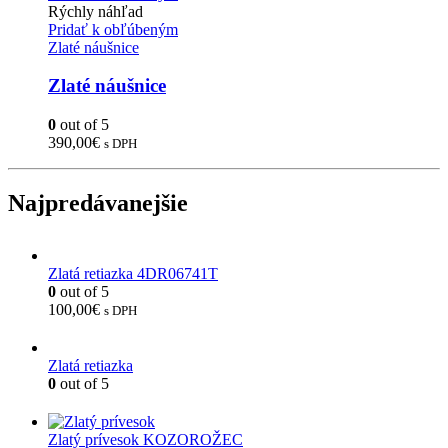
Rýchly náhľad
Pridať k obľúbeným
Zlaté náušnice
Zlaté náušnice
0
out of 5
390,00
€
s DPH
Najpredávanejšie
Zlatá retiazka 4DR06741T
0
out of 5
100,00
€
s DPH
Zlatá retiazka
0
out of 5
Zlatý prívesok KOZOROŽEC