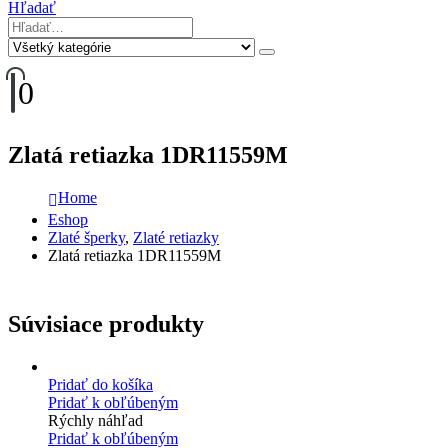
Hľadať
0
Zlatá retiazka 1DR11559M
Home
Eshop
Zlaté šperky
,
Zlaté retiazky
Zlatá retiazka 1DR11559M
Súvisiace produkty
Pridať do košíka
Pridať k obľúbeným
Rýchly náhľad
Pridať k obľúbeným