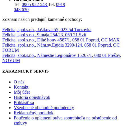
Tel:
0905 922 543
Tel:
0919
048 630
Zoznam našich predajní, kamenné obchody:
Felicita, spol.s.r.o., Jašíkova 55, 023 54 Turzovka
Felicita, spol.s.r.o., 9.mája 254/23, 059 21 Svit
Felicita, spol.s.r.o., Dlhé hony 4587/1, 058 01 Poprad, OC MAX
Felicita, spol.s.r.o., Nám.sv.Egídia 3290/124, 058 01 Poprad, OC
FORUM
Felicita, spol.s.r.o., Námestie Legionárov 15267/1, 080 01 Prešov,
NOVUM
ZÁKAZNICKÝ SERVIS
O nás
Kontakt
Môj účet
Historia objednávok
Prihlásiť sa
Všeobecné obchodné podmienky
Reklamačný poriadok
Poučenie o uplatnení práva spotrebiteľa na odstúpenie od
zmluvy