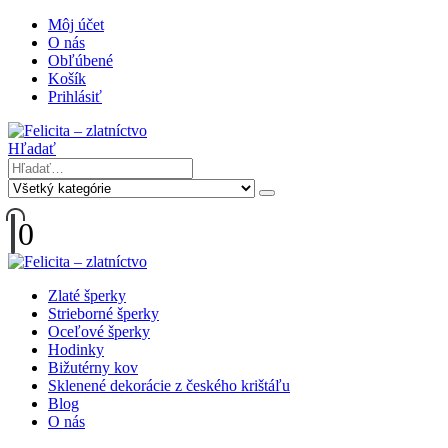
Môj účet
O nás
Obľúbené
Košík
Prihlásiť
Hľadať
0
Zlaté šperky
Strieborné šperky
Oceľové šperky
Hodinky
Bižutérny kov
Sklenené dekorácie z českého krištáľu
Blog
O nás