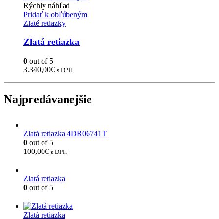
Rýchly náhľad
Pridať k obľúbeným
Zlaté retiazky
Zlatá retiazka
0
out of 5
3.340,00
€
s DPH
Najpredávanejšie
Zlatá retiazka 4DR06741T
0
out of 5
100,00
€
s DPH
Zlatá retiazka
0
out of 5
Zlatá retiazka