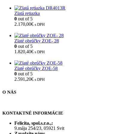
Zlatá retiazka
0
out of 5
2.170,00
€
s DPH
Zlaté obrúčky ZOE- 28
0
out of 5
1.820,40
€
s DPH
Zlaté obrúčky ZOE-58
0
out of 5
2.591,20
€
s DPH
O NÁS
KONTAKTNÉ INFORMÁCIE
Felicita, spol.s.r.o.,:
9.mája 254/23, 05921 Svit
Zavolajte nám: