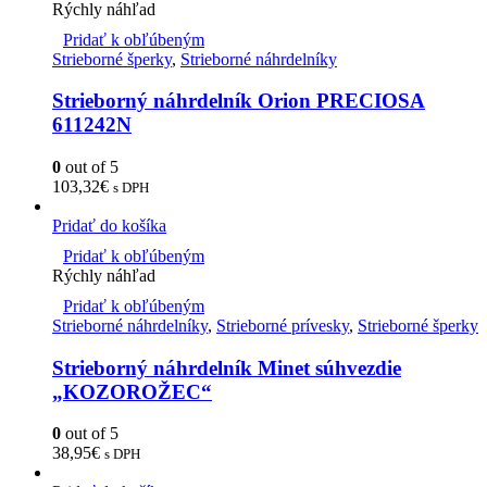
Rýchly náhľad
Pridať k obľúbeným
Strieborné šperky
,
Strieborné náhrdelníky
Strieborný náhrdelník Orion PRECIOSA
611242N
0
out of 5
103,32
€
s DPH
Pridať do košíka
Pridať k obľúbeným
Rýchly náhľad
Pridať k obľúbeným
Strieborné náhrdelníky
,
Strieborné prívesky
,
Strieborné šperky
Strieborný náhrdelník Minet súhvezdie
„KOZOROŽEC“
0
out of 5
38,95
€
s DPH