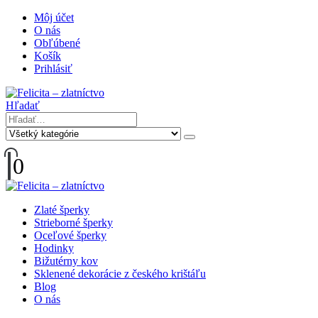
Môj účet
O nás
Obľúbené
Košík
Prihlásiť
Hľadať
0
Zlaté šperky
Strieborné šperky
Oceľové šperky
Hodinky
Bižutérny kov
Sklenené dekorácie z českého krištáľu
Blog
O nás