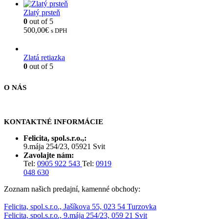
Zlatý prsteň
0
out of 5
500,00
€
s DPH
Zlatá retiazka
0
out of 5
O NÁS
KONTAKTNÉ INFORMÁCIE
Felicita, spol.s.r.o.,:
9.mája 254/23, 05921 Svit
Zavolajte nám:
Tel:
0905 922 543
Tel:
0919
048 630
Zoznam našich predajní, kamenné obchody:
Felicita, spol.s.r.o., Jašíkova 55, 023 54 Turzovka
Felicita, spol.s.r.o., 9.mája 254/23, 059 21 Svit