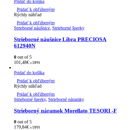
Pridať do košíka
Pridať k obľúbeným
Rýchly náhľad
Pridať k obľúbeným
Strieborné náušnice
,
Strieborné šperky
Strieborné náušnice Libra PRECIOSA
612940N
0
out of 5
101,48
€
s DPH
Pridať do košíka
Pridať k obľúbeným
Rýchly náhľad
Pridať k obľúbeným
Strieborné šperky
,
Strieborné náramky
Strieborný náramok Morellato TESORI -F
0
out of 5
179,84
€
s DPH