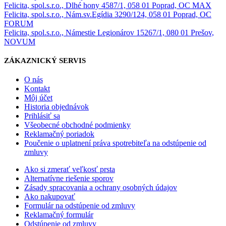
Felicita, spol.s.r.o., Dlhé hony 4587/1, 058 01 Poprad, OC MAX
Felicita, spol.s.r.o., Nám.sv.Egídia 3290/124, 058 01 Poprad, OC
FORUM
Felicita, spol.s.r.o., Námestie Legionárov 15267/1, 080 01 Prešov,
NOVUM
ZÁKAZNICKÝ SERVIS
O nás
Kontakt
Môj účet
Historia objednávok
Prihlásiť sa
Všeobecné obchodné podmienky
Reklamačný poriadok
Poučenie o uplatnení práva spotrebiteľa na odstúpenie od
zmluvy
Ako si zmerať veľkosť prsta
Alternatívne riešenie sporov
Zásady spracovania a ochrany osobných údajov
Ako nakupovať
Formulár na odstúpenie od zmluvy
Reklamačný formulár
Odstúpenie od zmluvy