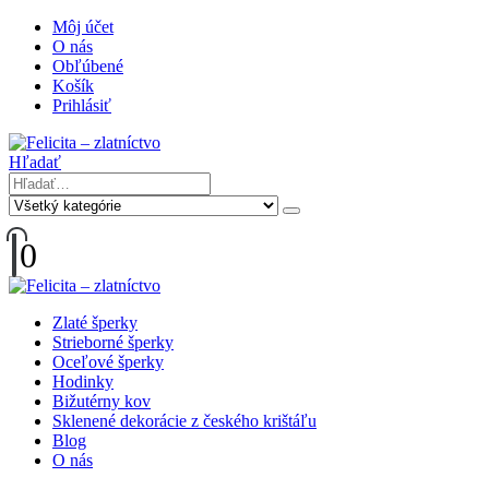
Môj účet
O nás
Obľúbené
Košík
Prihlásiť
Hľadať
0
Zlaté šperky
Strieborné šperky
Oceľové šperky
Hodinky
Bižutérny kov
Sklenené dekorácie z českého krištáľu
Blog
O nás