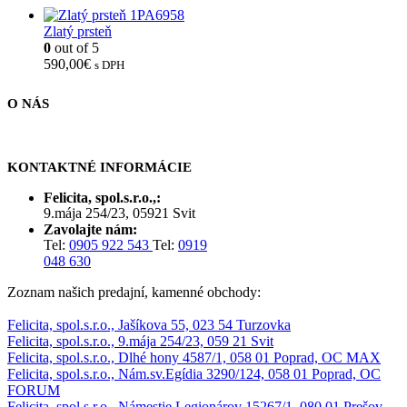
Zlatý prsteň
0
out of 5
590,00
€
s DPH
O NÁS
KONTAKTNÉ INFORMÁCIE
Felicita, spol.s.r.o.,:
9.mája 254/23, 05921 Svit
Zavolajte nám:
Tel:
0905 922 543
Tel:
0919
048 630
Zoznam našich predajní, kamenné obchody:
Felicita, spol.s.r.o., Jašíkova 55, 023 54 Turzovka
Felicita, spol.s.r.o., 9.mája 254/23, 059 21 Svit
Felicita, spol.s.r.o., Dlhé hony 4587/1, 058 01 Poprad, OC MAX
Felicita, spol.s.r.o., Nám.sv.Egídia 3290/124, 058 01 Poprad, OC
FORUM
Felicita, spol.s.r.o., Námestie Legionárov 15267/1, 080 01 Prešov,