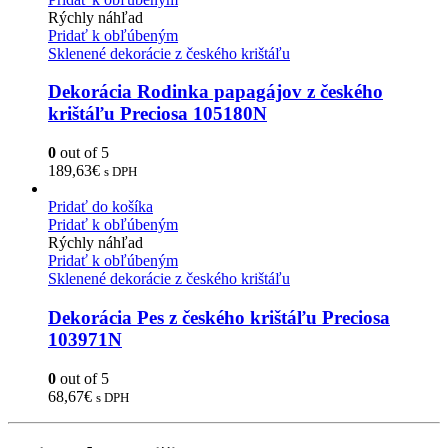
Rýchly náhľad
Pridať k obľúbeným
Sklenené dekorácie z českého krištáľu
Dekorácia Rodinka papagájov z českého
krištáľu Preciosa 105180N
0
out of 5
189,63
€
s DPH
Pridať do košíka
Pridať k obľúbeným
Rýchly náhľad
Pridať k obľúbeným
Sklenené dekorácie z českého krištáľu
Dekorácia Pes z českého krištáľu Preciosa
103971N
0
out of 5
68,67
€
s DPH