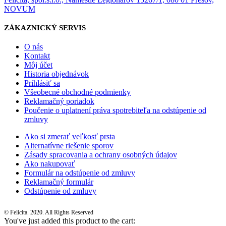
NOVUM
ZÁKAZNICKÝ SERVIS
O nás
Kontakt
Môj účet
Historia objednávok
Prihlásiť sa
Všeobecné obchodné podmienky
Reklamačný poriadok
Poučenie o uplatnení práva spotrebiteľa na odstúpenie od
zmluvy
Ako si zmerať veľkosť prsta
Alternatívne riešenie sporov
Zásady spracovania a ochrany osobných údajov
Ako nakupovať
Formulár na odstúpenie od zmluvy
Reklamačný formulár
Odstúpenie od zmluvy
© Felicita. 2020. All Rights Reserved
You've just added this product to the cart: